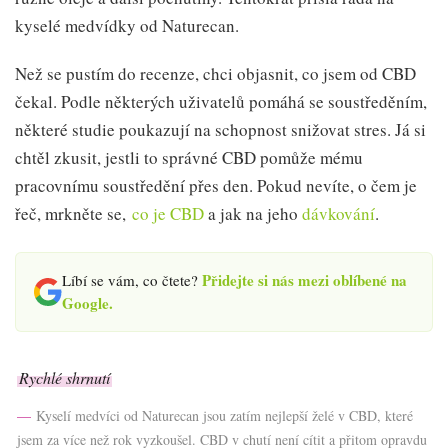
kyselé medvídky od Naturecan.
Než se pustím do recenze, chci objasnit, co jsem od CBD
čekal. Podle některých uživatelů pomáhá se soustředěním,
některé studie poukazují na schopnost snižovat stres. Já si
chtěl zkusit, jestli to správné CBD pomůže mému
pracovnímu soustředění přes den. Pokud nevíte, o čem je
řeč, mrkněte se,
co je CBD
a jak na jeho
dávkování
.
Přidejte si nás mezi oblíbené na
Líbí se vám, co čtete?
Google.
Rychlé shrnutí
Kyselí medvíci od Naturecan jsou zatím nejlepší želé v CBD, které
jsem za více než rok vyzkoušel. CBD v chutí není cítit a přitom opravdu