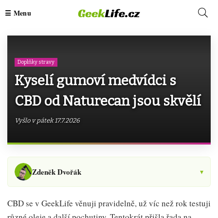
Doplňky stravy
Kyselí gumoví medvídci s
CBD od Naturecan jsou skvělí
Vyšlo v pátek 17.7.2026
Zdeněk Dvořák
▾
CBD se v GeekLife věnuji pravidelně, už víc než rok testuji
různé oleje a další pochutiny. Tentokrát přišla řada na