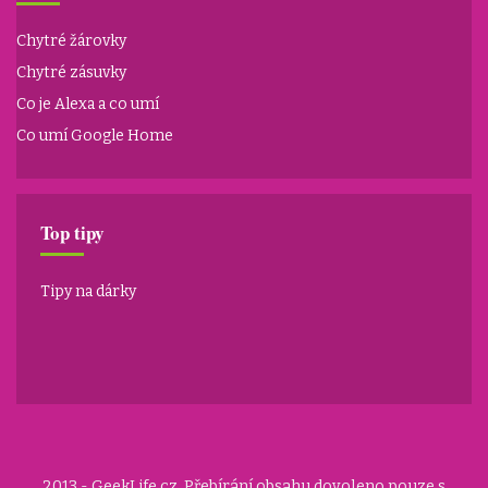
Chytré žárovky
Chytré zásuvky
Co je Alexa a co umí
Co umí Google Home
Top tipy
Tipy na dárky
2013 - GeekLife.cz. Přebírání obsahu dovoleno pouze s