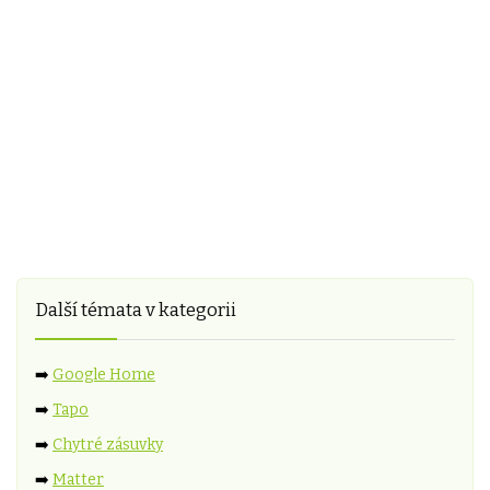
Další témata v kategorii
➡️
Google Home
➡️
Tapo
➡️
Chytré zásuvky
➡️
Matter