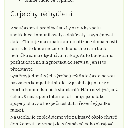
online rádio ve vypínači
Co je chytré bydlení
V současnosti probíhají snahy o to, aby spolu
spotřebiče komunikovaly a dokázaly si vyměňovat
data. Cílem je maximální automatizace domácnosti
tam, kde to bude možné. Jednoho dne nám bude
lednička sama objednávat nákup. Auto bude samo
posílat data na diagnostiku do servisu. Jen si to
představte.
Systémy jednotlivých výrobců ještě ale často nejsou
navzájem kompatibilní, ale již probíhají pokusy o
tvorbu komunikačních standardů. Nám nezbývá, než
čekat. S nástupem Internet of Things jsou také
spojeny obavy o bezpečnost dat a řešení výpadků
funkcí.
Na GeekLife.cz sledujeme vše zajímavé okolo chytré
domácnosti. Bereme jak ty úsměvné nebo okrajové