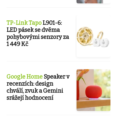
TP-Link Tapo
L901-6:
LED pásek se dvěma
pohybovými senzory za
1 449 Kč
Google Home
Speaker v
recenzích: design
chválí, zvuk a Gemini
srážejí hodnocení