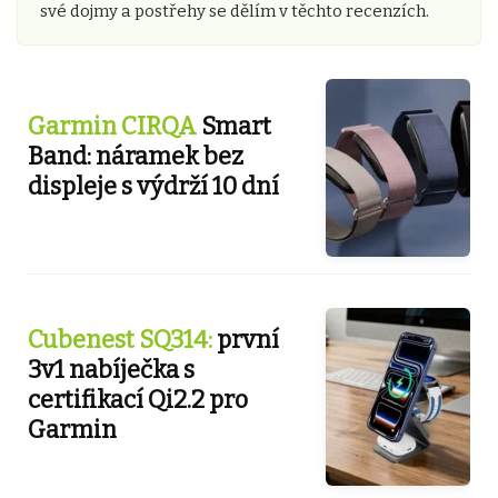
své dojmy a postřehy se dělím v těchto recenzích.
Garmin CIRQA
Smart
Band: náramek bez
displeje s výdrží 10 dní
Cubenest SQ314:
první
3v1 nabíječka s
certifikací Qi2.2 pro
Garmin