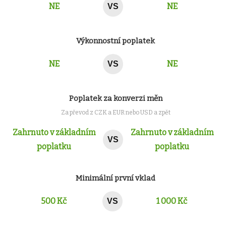
NE
NE
VS
Výkonnostní poplatek
NE
NE
VS
Poplatek za konverzi měn
Za převod z CZK a EUR nebo USD a zpět
Zahrnuto v základním
Zahrnuto v základním
VS
poplatku
poplatku
Minimální první vklad
500 Kč
1 000 Kč
VS