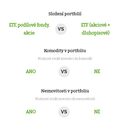
Složení portfolií
ETF, podílové fondy,
ETF (akciové +
VS
akcie
dluhopisové)
Komodity v portfoliu
Možnost zvolit investici do komodit
ANO
NE
VS
Nemovitosti v portfoliu
Možnost zvolit investici do nemovitostí
ANO
NE
VS