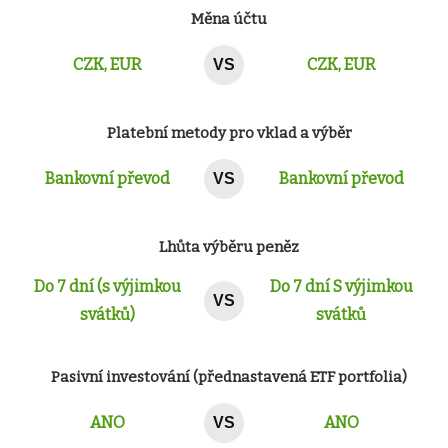
Měna účtu
CZK, EUR
CZK, EUR
VS
Platební metody pro vklad a výběr
Bankovní převod
Bankovní převod
VS
Lhůta výběru peněz
Do 7 dní (s výjimkou
Do 7 dní S výjimkou
VS
svátků)
svátků
Pasivní investování (přednastavená ETF portfolia)
ANO
ANO
VS