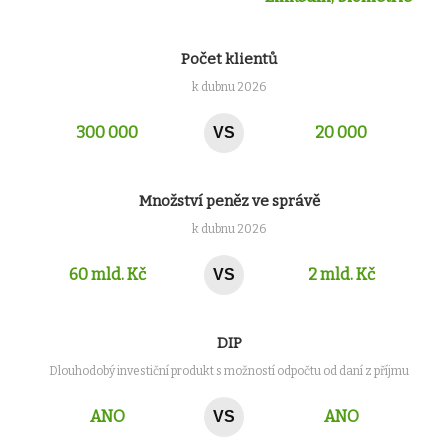
Počet klientů
k dubnu 2026
300 000
20 000
VS
Množství peněz ve správě
k dubnu 2026
60 mld. Kč
2 mld. Kč
VS
DIP
Dlouhodobý investiční produkt s možností odpočtu od daní z příjmu
ANO
ANO
VS