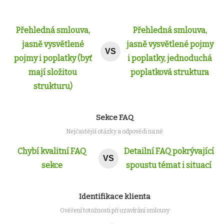
Přehledná smlouva,
Přehledná smlouva,
jasně vysvětlené
jasně vysvětlené pojmy
VS
pojmy i poplatky (byť
i poplatky, jednoduchá
mají složitou
poplatková struktura
strukturu)
Sekce FAQ
Nejčastější otázky a odpovědi na ně
Chybí kvalitní FAQ
Detailní FAQ pokrývající
VS
sekce
spoustu témat i situací
Identifikace klienta
Ověření totožnosti při uzavírání smlouvy