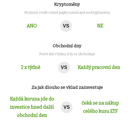
Kryptoměny
Možnost zvolit cenné papíry navázané na kryptoměny
ANO
NE
VS
Obchodní dny
Počet dní v týdnu, kdy se obchoduje
2 x týdně
Každý pracovní den
VS
Za jak dlouho se vklad zainvestuje
Každá koruna jde do
čeká se na nákup
investice hned další
VS
celého kusu ETF
obchodní den