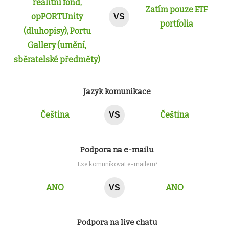
realitní fond,
Zatím pouze ETF
opPORTUnity
VS
portfolia
(dluhopisy), Portu
Gallery (umění,
sběratelské předměty)
Jazyk komunikace
Čeština
Čeština
VS
Podpora na e-mailu
Lze komunikovat e-mailem?
ANO
ANO
VS
Podpora na live chatu