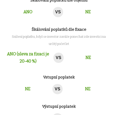
Škálování poplatků dle objemu
ANO
NE
VS
Škálování poplatků dle fixace
Snížení poplatku, když se investor zaváže ponechat zde investici na
určitý počet let
ANO (sleva za fixaci je
NE
VS
20-40 %)
Vstupní poplatek
NE
NE
VS
Výstupní poplatek