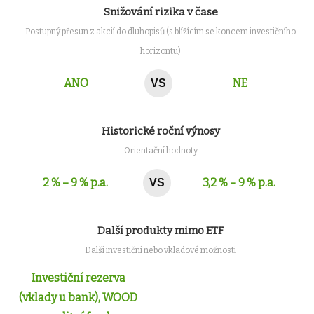
Snižování rizika v čase
Postupný přesun z akcií do dluhopisů (s blížícím se koncem investičního
horizontu)
ANO
NE
VS
Historické roční výnosy
Orientační hodnoty
2 % – 9 % p.a.
3,2 % – 9 % p.a.
VS
Další produkty mimo ETF
Další investiční nebo vkladové možnosti
Investiční rezerva
(vklady u bank), WOOD