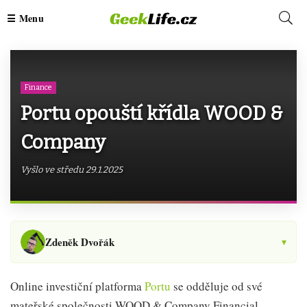
Finance
Portu opouští křídla WOOD &
Company
Vyšlo ve středu 29.1.2025
Zdeněk Dvořák
▾
Online investiční platforma
Portu
se odděluje od své
mateřské společnosti WOOD & Company Financial