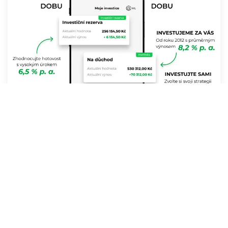
Získání licence od České národní banky potvrzuje, že
Portu není jen další startupový pokus, ale uznávaný
poskytovatel investičních služeb. Jako přední investiční
platforma v Česku dosáhla Portu break-even bodu a