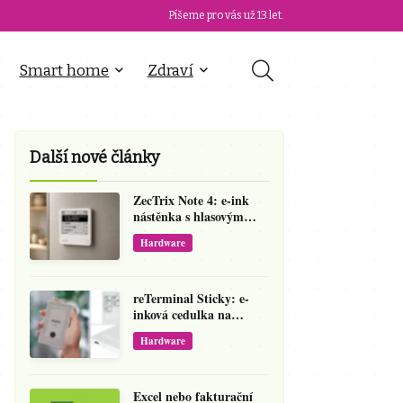
Píšeme pro vás už 13 let.
Smart home
Zdraví
Další nové články
ZecTrix Note 4: e-ink
nástěnka s hlasovým
vstupem, kterou si
Hardware
přeprogramujete
reTerminal Sticky: e-
inková cedulka na
ledničku, která přepíše
Hardware
váš hlas na vzkaz
Excel nebo fakturační