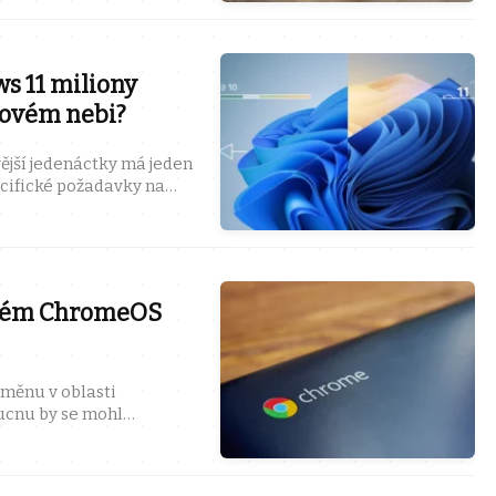
 11 miliony
ovém nebi?
ější jedenáctky má jeden
žadavky na
tarších notebooků ...
tém ChromeOS
měnu v oblasti
ucnu by se mohl
ravenou verzí Androidu.