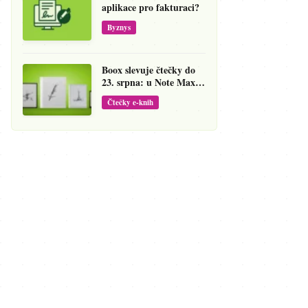
aplikace pro fakturaci?
Byznys
Boox slevuje čtečky do
23. srpna: u Note Maxu
jde cena dolů o 138 eur
Čtečky e-knih