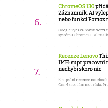
ChromeOS 130
přidá
Záznamník, AI vyle
nebo funkci Pomoz m
Google vydává novou verzi 
systému ChromeOS. Aktualiza
řadu zajímavých vylepšení, kt
Recenze Lenovo
Thi
IMH: supr pracovní 
nechybí skoro nic
K napsání recenze notebook
Gen 4 si sedám moc ráda. Proč
recenze. Ale pojďme si ukázat