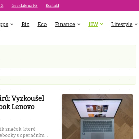
 X
GeekLife na FB
Kontakt
pps
Biz
Eco
Finance
HW
Lifestyle
irů: Vyzkoušel
ook Lenovo
ik značek, které
tebooky s operačním