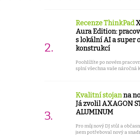
systémem ChromeOS, za kter
do ...
Recenze ThinkPad
X
Aura Edition: praco
s lokální AI a super
konstrukcí
Poohlížíte po novém pracov
splní všechna vaše náročná 
zacházet v rukavičkách, komb
Kvalitní stojan
na no
Já zvolil AXAGON 
ALUMINUM
Pro můj nový DJ stůl a občasné
jsem potřeboval nový a snad
notebook. Po chvilce pátrání 