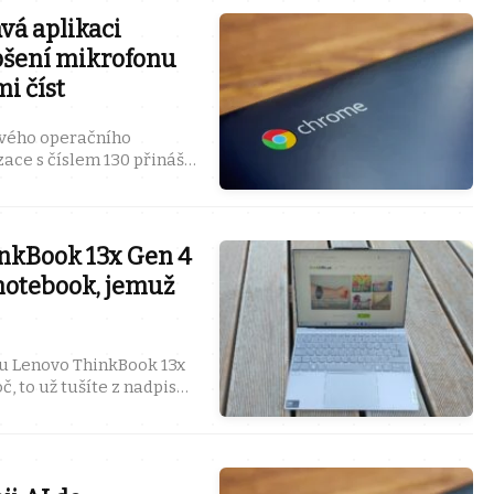
vá aplikaci
pšení mikrofonu
i číst
svého operačního
ce s číslem 130 přináší
erá potěší zejména ...
nkBook 13x Gen 4
notebook, jemuž
u Lenovo ThinkBook 13x
, to už tušíte z nadpisu
, co mě na tomto ...