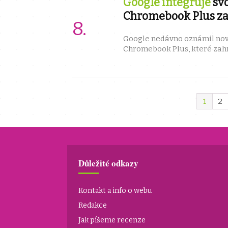
Google integruje
svo
Chromebook Plus za
Google nedávno oznámil nov
Chromebook Plus, které zahr
generování AI pozadí pro vid
Magic ...
1
2
Důležité odkazy
Kontakt a info o webu
Redakce
Jak píšeme recenze