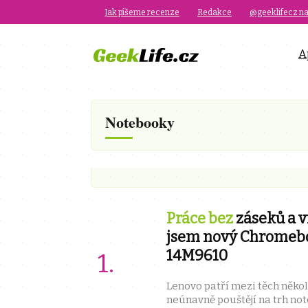
Jak píšeme recenze
Redakce
@geeklifecz na
A
Notebooky
Práce bez
záseků a v
jsem nový Chromeb
14M9610
Lenovo patří mezi těch někol
neúnavně pouštějí na trh no