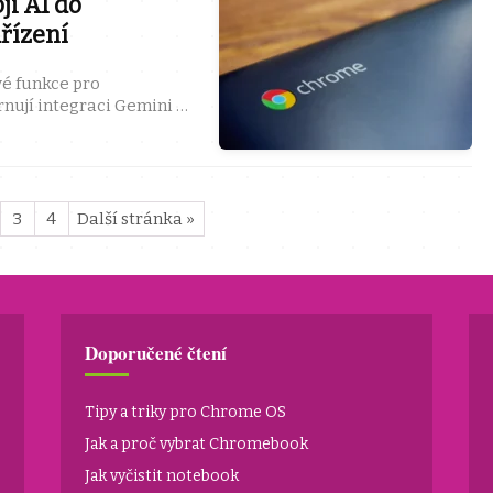
ji AI do
řízení
é funkce pro
nují integraci Gemini AI,
eo hovory a použití
3
4
Další stránka »
Doporučené čtení
Tipy a triky pro Chrome OS
Jak a proč vybrat Chromebook
Jak vyčistit notebook