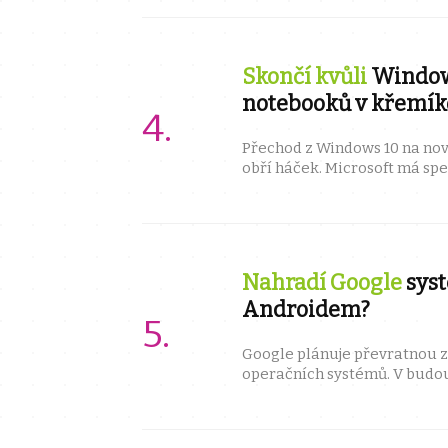
Skončí kvůli
Windows
notebooků v křemík
Přechod z Windows 10 na nov
obří háček. Microsoft má specifické po
funkce procesoru. Ty mnoho s
Nahradí Google
sys
Androidem?
Google plánuje převratnou z
operačních systémů. V budo
ChromeOS zcela nahradit up
A důvod? Snaha ...