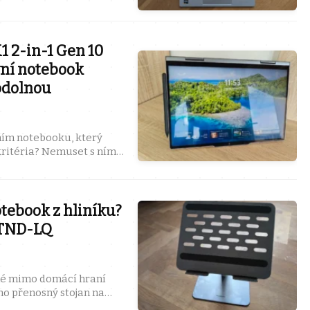
ým stojí Google. Mně se
1 2-in-1 Gen 10
vní notebook
 odolnou
ním notebooku, který
kritéria? Nemuset s ním
inovat ...
tebook z hliníku?
STND-LQ
 mimo domácí hraní
no přenosný stojan na
mi padl do oka ...