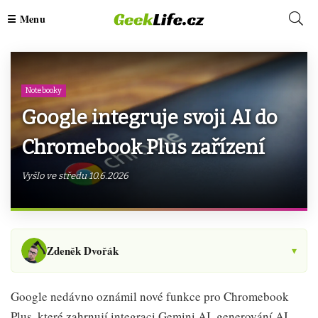
Notebooky
Google integruje svoji AI do
Chromebook Plus zařízení
Vyšlo ve středu 10.6.2026
Zdeněk Dvořák
▾
Google nedávno oznámil nové funkce pro Chromebook
Plus, které zahrnují integraci Gemini AI, generování AI