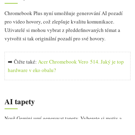
Chromebook Plus nyní umožňuje generování AI pozadí
pro video hovory, což zlepšuje kvalitu komunikace.
Uživatelé si mohou vybrat z předdefinovaných témat a
vytvořit si tak originální pozadí pro své hovory.
➡️ Čtěte také:
Acer Chromebook Vero 514. Jaký je top
hardware v eko obalu?
AI tapety
Nově Gemini umí generovat tapety. Vyberete si motiv a
barvu a je to, jak ukazují náhledy níže. Možnosti zadání