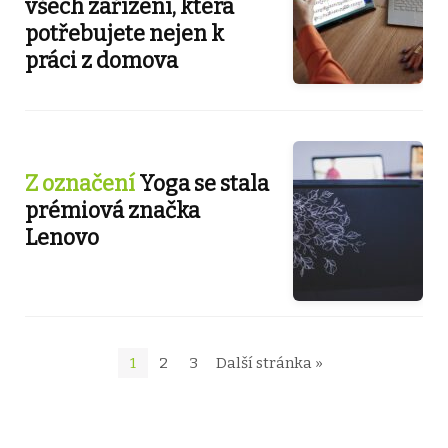
všech zařízení, která
potřebujete nejen k
práci z domova
Z označení
Yoga se stala
prémiová značka
Lenovo
1
2
3
Další stránka »