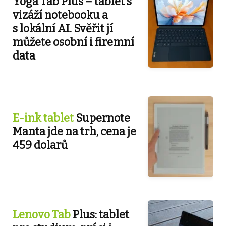
Yoga Tab Plus – tablet s
vizáží notebooku a
s lokální AI. Svěřit jí
můžete osobní i firemní
data
E-ink tablet
Supernote
Manta jde na trh, cena je
459 dolarů
Lenovo Tab
Plus: tablet