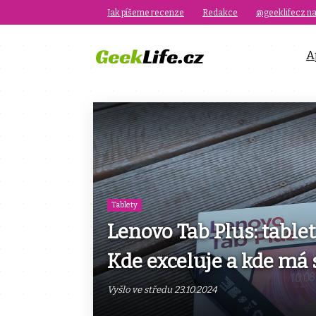
Jak píšeme recenze
Redakce
@geeklifecz na
A
Tablety
Lenovo Tab Plus: tablet
Kde exceluje a kde má 
Vyšlo ve středu 23.10.2024