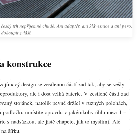
 český trh nepříjemně chudé. Ani adaptér, ani klávesnice a ani pero.
 dokoupit zvlášť.
 a konstrukce
ajímavý design se zesílenou částí zad tak, aby se vešly
eproduktory, ale i dost velká baterie. V zesílené části zad
vaný stojánek, natolik pevně držící v různých polohách,
 na podložku umístíte opravdu v jakémkoliv úhlu mezi 1 –
rte s nadsázkou, ale jistě chápete, jak to myslím). Ale
 na šířku.