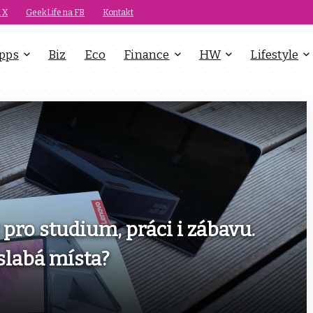
 X
GeekLife na FB
Kontakt
pps
Biz
Eco
Finance
HW
Lifestyle
 pro studium, práci i zábavu.
slabá místa?