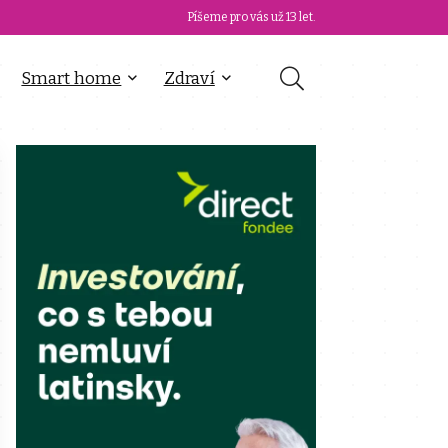
Píšeme pro vás už 13 let.
Smart home
Zdraví