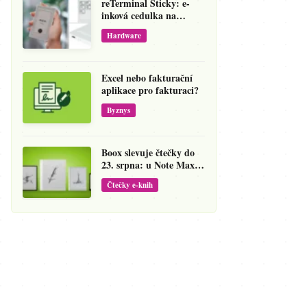
reTerminal Sticky: e-
inková cedulka na
ledničku, která přepíše
Hardware
váš hlas na vzkaz
Excel nebo fakturační
aplikace pro fakturaci?
Byznys
Boox slevuje čtečky do
23. srpna: u Note Maxu
jde cena dolů o 138 eur
Čtečky e-knih