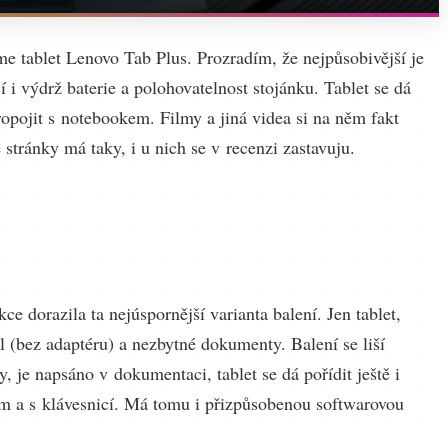
me tablet Lenovo Tab Plus. Prozradím, že nejpůsobivější je
ší i výdrž baterie a polohovatelnost stojánku. Tablet se dá
ropojit s notebookem. Filmy a jiná videa si na něm fakt
é stránky má taky, i u nich se v recenzi zastavuju.
e dorazila ta nejúspornější varianta balení. Jen tablet,
l (bez adaptéru) a nezbytné dokumenty. Balení se liší
y, je napsáno v dokumentaci, tablet se dá pořídit ještě i
em a s klávesnicí. Má tomu i přizpůsobenou softwarovou