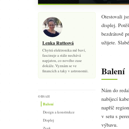
Otestovali js
displej. Potě
bezdrátově p
užijete. Slab
Lenka Rutteová
Chytrá elektronika mě baví,
fascinuje a stále nechává
napjatou, co nového zase
dokáže. Vyznám se ve
Balení
financích a taky v astronomii.
Nám do redakc
OBSAH
nabíjecí kabe
Balení
napříč region
Design a konstrukce
v setu s per
Displej
výbavu.
Zvuk