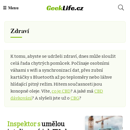
Zdraví
K tomu, abyste se udrželi zdraví, dnes může sloužit
celá řada chytrých pomůcek. Počínaje osobními
váhami s wifi a synchronizací dat, přes zubní
kartáčky s Bluetooth až po teploměry nebo láhve
hlídající pitný režim. Hitem současnosti jsou
konopné oleje. Víte,
co je CBD
? A jaké má
CBD
dávkování
? A slyšeli jste už o
CBG
?
Inspektor s
umělou