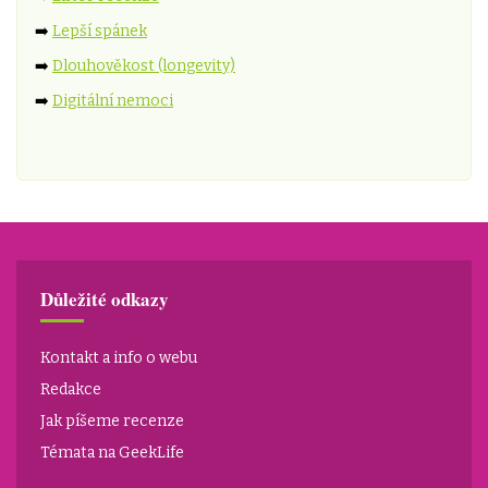
➡️
Lepší spánek
➡️
Dlouhověkost (longevity)
➡️
Digitální nemoci
Důležité odkazy
Kontakt a info o webu
Redakce
Jak píšeme recenze
Témata na GeekLife