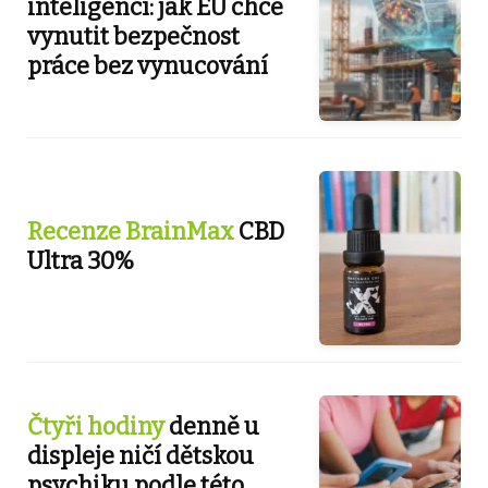
inteligencí: jak EU chce
vynutit bezpečnost
práce bez vynucování
Recenze BrainMax
CBD
Ultra 30%
Čtyři hodiny
denně u
displeje ničí dětskou
psychiku podle této