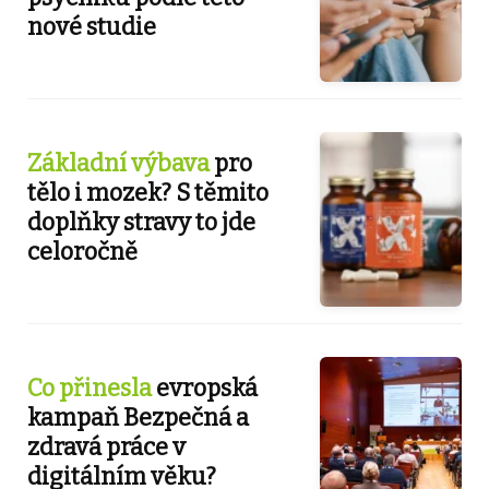
nové studie
Základní výbava
pro
tělo i mozek? S těmito
doplňky stravy to jde
celoročně
Co přinesla
evropská
kampaň Bezpečná a
zdravá práce v
digitálním věku?