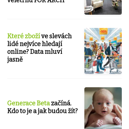
veletrhu FOR ARCH
Které zboží
ve slevách
lidé nejvíce hledají
online? Data mluví
jasně
Generace Beta
začíná.
Kdo to je a jak budou žít?