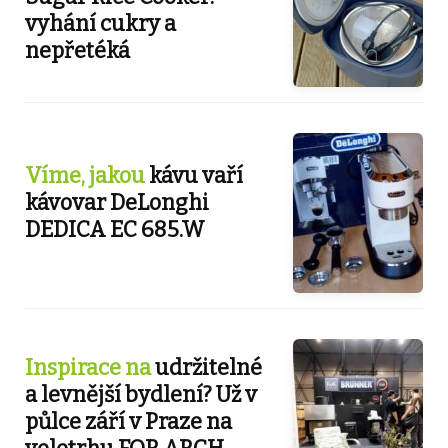
vyhání cukry a
nepřetéká
Víme, jakou
kávu vaří
kávovar DeLonghi
DEDICA EC 685.W
Inspirace na
udržitelné
a levnější bydlení? Už v
půlce září v Praze na