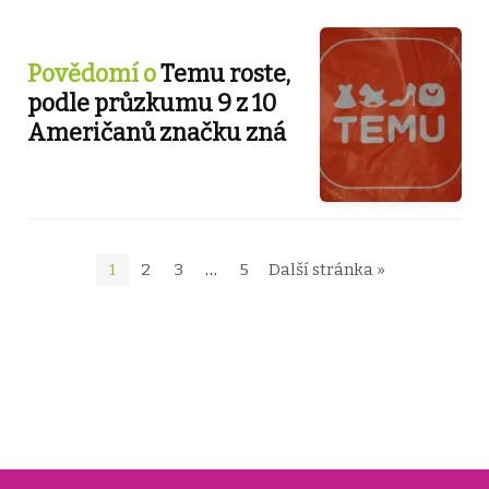
Povědomí o
Temu roste,
podle průzkumu 9 z 10
Američanů značku zná
1
2
3
…
5
Další stránka »