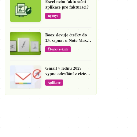
Excel nebo fakturační
aplikace pro fakturaci?
Byznys
Boox slevuje čtečky do
23. srpna: u Note Maxu
jde cena dolů o 138 eur
Čtečky e-knih
Gmail v lednu 2027
vypne odesílání z cizích
adres
Aplikace