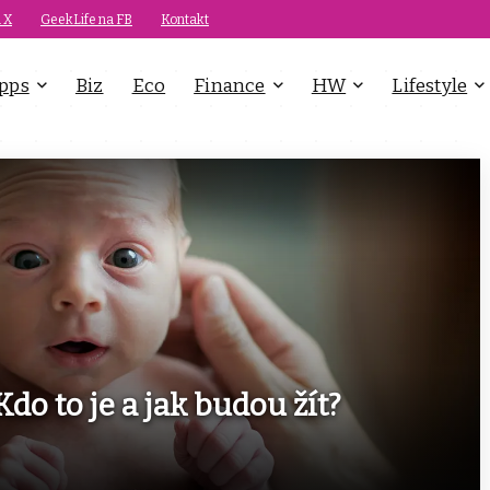
 X
GeekLife na FB
Kontakt
pps
Biz
Eco
Finance
HW
Lifestyle
do to je a jak budou žít?