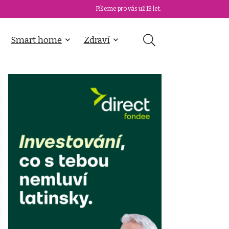
Píšeme pro vás už 13 let.
Smart home
Zdraví