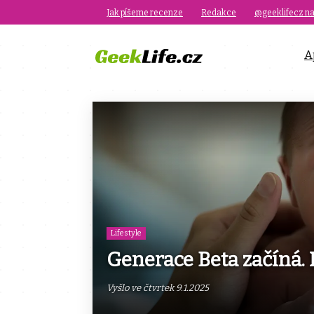
Jak píšeme recenze
Redakce
@geeklifecz na
A
Lifestyle
Generace Beta začíná. K
Vyšlo ve čtvrtek 9.1.2025