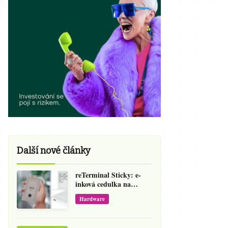
Další nové články
reTerminal Sticky: e-
inková cedulka na
ledničku, která přepíše
Hardware
váš hlas na vzkaz