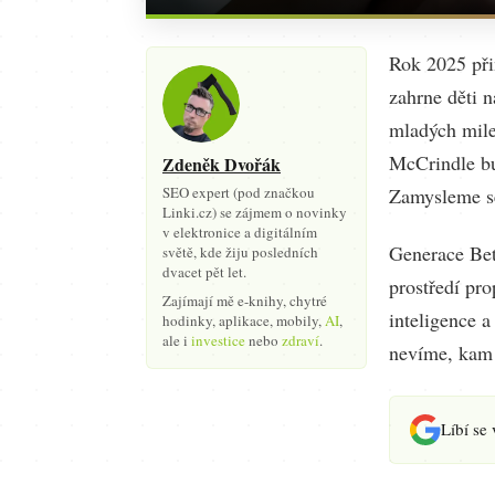
Rok 2025 při
zahrne děti 
mladých mile
McCrindle bu
Zdeněk Dvořák
SEO expert (pod značkou
Zamysleme se
Linki.cz) se zájmem o novinky
v elektronice a digitálním
Generace Beta
světě, kde žiju posledních
dvacet pět let.
prostředí pro
Zajímají mě e-knihy, chytré
inteligence a
hodinky, aplikace, mobily,
AI
,
ale i
investice
nebo
zdraví
.
nevíme, kam
Líbí se