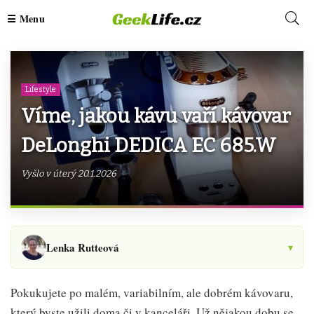
Lifestyle
Víme, jakou kávu vaří kávovar
DeLonghi DEDICA EC 685.W
Vyšlo v úterý 20.1.2026
Lenka Rutteová
▾
Pokukujete po malém, variabilním, ale dobrém kávovaru,
který byste užili doma či v kanceláři. Už nějakou dobu se