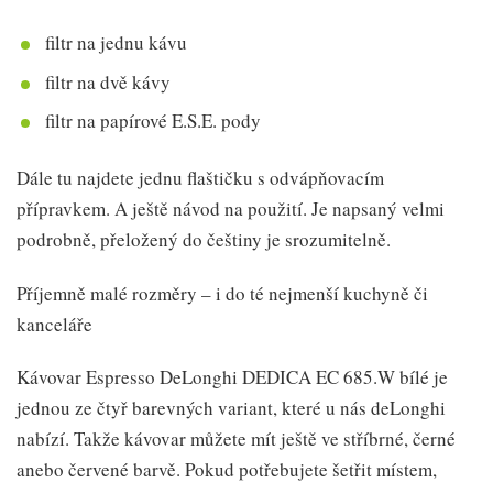
filtr na jednu kávu
filtr na dvě kávy
filtr na papírové E.S.E. pody
Dále tu najdete jednu flaštičku s odvápňovacím
přípravkem. A ještě návod na použití. Je napsaný velmi
podrobně, přeložený do češtiny je srozumitelně.
Příjemně malé rozměry – i do té nejmenší kuchyně či
kanceláře
Kávovar Espresso DeLonghi DEDICA EC 685.W bílé je
jednou ze čtyř barevných variant, které u nás deLonghi
nabízí. Takže kávovar můžete mít ještě ve stříbrné, černé
anebo červené barvě. Pokud potřebujete šetřit místem,