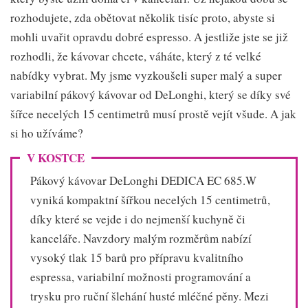
rozhodujete, zda obětovat několik tisíc proto, abyste si
mohli uvařit opravdu dobré espresso. A jestliže jste se již
rozhodli, že kávovar chcete, váháte, který z té velké
nabídky vybrat. My jsme vyzkoušeli super malý a super
variabilní pákový kávovar od DeLonghi, který se díky své
šířce necelých 15 centimetrů musí prostě vejít všude. A jak
si ho užíváme?
V KOSTCE
Pákový kávovar DeLonghi DEDICA EC 685.W
vyniká kompaktní šířkou necelých 15 centimetrů,
díky které se vejde i do nejmenší kuchyně či
kanceláře. Navzdory malým rozměrům nabízí
vysoký tlak 15 barů pro přípravu kvalitního
espressa, variabilní možnosti programování a
trysku pro ruční šlehání husté mléčné pěny. Mezi