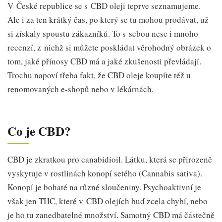
V České republice se s CBD oleji teprve seznamujeme.
Ale i za ten krátký čas, po který se tu mohou prodávat, už
si získaly spoustu zákazníků. To s sebou nese i mnoho
recenzí, z nichž si můžete poskládat věrohodný obrázek o
tom, jaké přínosy CBD má a jaké zkušenosti převládají.
Trochu napoví třeba fakt, že CBD oleje koupíte též u
renomovaných e-shopů nebo v lékárnách.
Co je CBD?
CBD je zkratkou pro canabidioil. Látku, která se přirozeně
vyskytuje v rostlinách konopí setého (Cannabis sativa).
Konopí je bohaté na různé sloučeniny. Psychoaktivní je
však jen THC, které v CBD olejích buď zcela chybí, nebo
je ho tu zanedbatelné množství. Samotný CBD má částečně