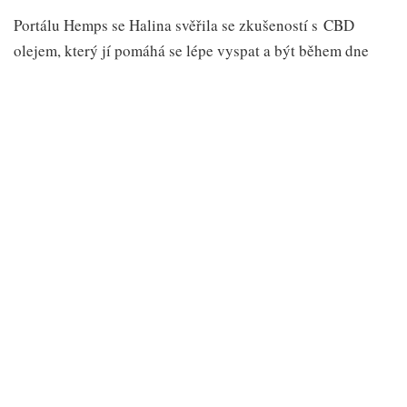
Portálu Hemps se Halina svěřila se zkušeností s CBD
olejem, který jí pomáhá se lépe vyspat a být během dne
soustředěnější i energičtější: „
Zhruba po týdnu užívání
CBD olejíčku jsem cítila pohodu a nalezený vnitřní klid.
Postupně jsem se zbavila všech léků na spaní a přidanou
hodnotou oleje byl i fakt, že nejen jsem se úžasně vyspala,
ale ráno jsem vstávala do práce odpočatá a znovu plná
elánu a potřebné energie
“.
Každodenní nebo i nárazový stres
CBD oleje dokáží regulovat stresové hormony. Respektive
ovlivní mozek, aby omezil jejich produkci. To dokládá i
zkušenost uživatele, který je sdílel na webmd.com: „
Při