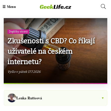
Doplňky stravy
Zkušenosti s CBD? Co říkají
uživatelé na českém
internetu?
Vyšlo v pátek 17.7.2026
Lenka Rutteová
▾