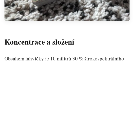
Koncentrace a složení
Obsahem lahvičky je 10 militrů 30 % širokospektrálního
CBD. To značí, že v jedné kapce dostanete až 12 mg CBD a
kromě kanabinoidů i terpeny a flavonoidy. Pro vysoké
dávkování můžete zjednodušeně počítat s cca 1,2
miligramu CBD na kilogram vaší váhy.
Tento produkt se jasně hodí pro ty, kteří cílí spíše na vyšší
dávky.