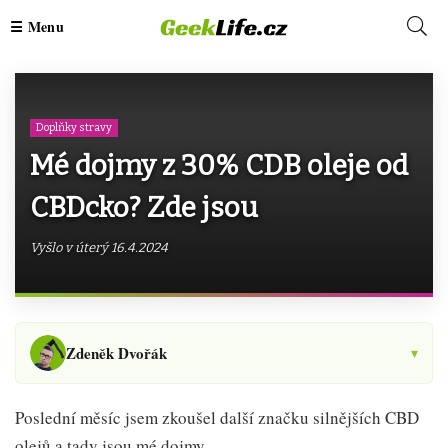
Doplňky stravy
Mé dojmy z 30% CDB oleje od
CBDcko? Zde jsou
Vyšlo v úterý 16.4.2024
Zdeněk Dvořák
▾
Poslední měsíc jsem zkoušel další značku silnějších CBD
olejů a tady jsou mé dojmy.