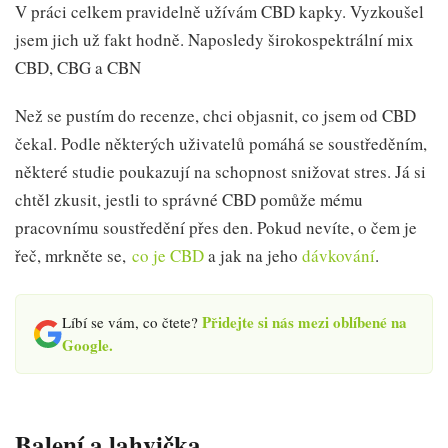
V práci celkem pravidelně užívám CBD kapky. Vyzkoušel
jsem jich už fakt hodně. Naposledy širokospektrální mix
CBD, CBG a CBN
Než se pustím do recenze, chci objasnit, co jsem od CBD
čekal. Podle některých uživatelů pomáhá se soustředěním,
některé studie poukazují na schopnost snižovat stres. Já si
chtěl zkusit, jestli to správné CBD pomůže mému
pracovnímu soustředění přes den. Pokud nevíte, o čem je
řeč, mrkněte se,
co je CBD
a jak na jeho
dávkování
.
Přidejte si nás mezi oblíbené na
Líbí se vám, co čtete?
Google.
Balení a lahvička