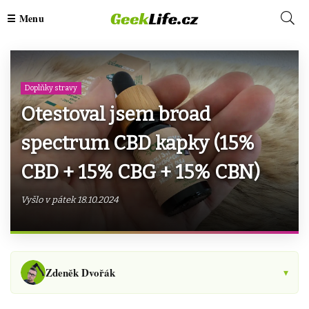
Doplňky stravy
Otestoval jsem broad
spectrum CBD kapky (15%
CBD + 15% CBG + 15% CBN)
Vyšlo v pátek 18.10.2024
Zdeněk Dvořák
▾