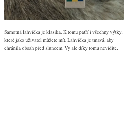
Samotná lahvička je klasika. K tomu patří i všechny výtky,
které jako uživatel můžete mít. Lahvička je tmavá, aby
chránila obsah před sluncem. Vy ale díky tomu nevidíte,
kolik oleje je ještě uvnitř.
Kapátko je standardní design konopného průmyslu a nic
lepšího zatím nikdo nevymyslel.
Koncentrace a složení
Složení kombinuje trojici CBD, CBG a CBN. Každá z
uvedených látek má podíl 15% a pochází z organicky