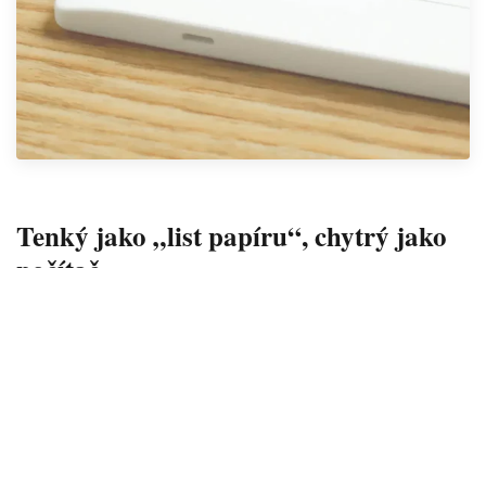
Tenký jako „list papíru“, chytrý jako
počítač
Design tabletu se podle výrobce inspiroval rejnoky.
Výsledkem je velmi tenké tělo o rozměrech 251,3 × 182,6
× 6,0 milimetrů, které v nejužší části měří pouhých 3,6
milimetru. Hmotnost se zastavila na 375 gramech, včetně
držáku na pero. S připojeným Half Foliem váží zařízení
467 gramů.