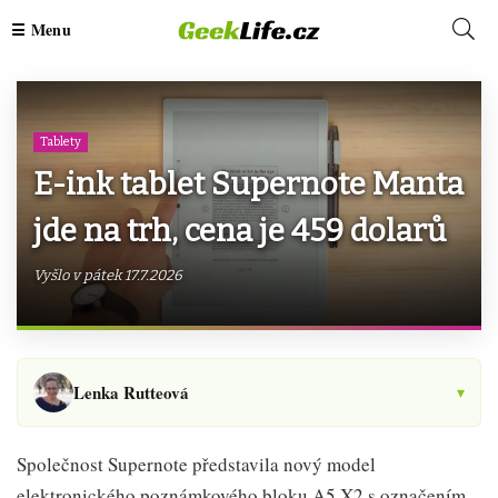
Tablety
E-ink tablet Supernote Manta
jde na trh, cena je 459 dolarů
Vyšlo v pátek 17.7.2026
Lenka Rutteová
▾
Společnost Supernote představila nový model
elektronického poznámkového bloku A5 X2 s označením