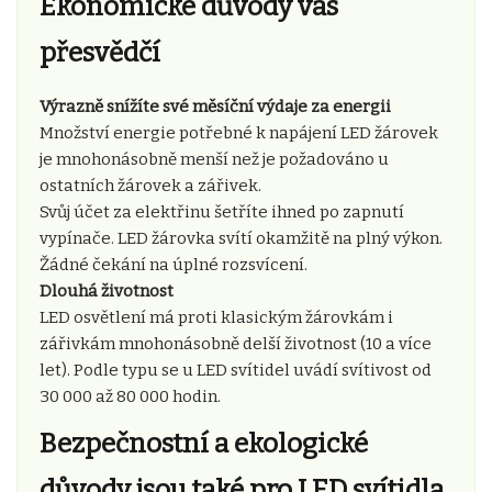
Ekonomické důvody vás
přesvědčí
Výrazně snížíte své měsíční výdaje za energii
Množství energie potřebné k napájení LED žárovek
je mnohonásobně menší než je požadováno u
ostatních žárovek a zářivek.
Svůj účet za elektřinu šetříte ihned po zapnutí
vypínače. LED žárovka svítí okamžitě na plný výkon.
Žádné čekání na úplné rozsvícení.
Dlouhá životnost
LED osvětlení má proti klasickým žárovkám i
zářivkám mnohonásobně delší životnost (10 a více
let). Podle typu se u LED svítidel uvádí svítivost od
30 000 až 80 000 hodin.
Bezpečnostní a ekologické
důvody jsou také pro LED svítidla