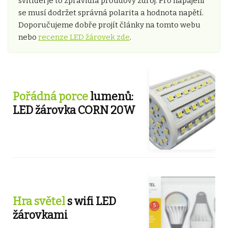
svítidel je to zpravidla proudový zdroj. Pro napájení
se musí dodržet správná polarita a hodnota napětí.
Doporučujeme dobře projít články na tomto webu
nebo
recenze LED žárovek zde
.
Pořádná porce
lumenů:
LED žárovka CORN 20W
Hra světel
s wifi LED
žárovkami