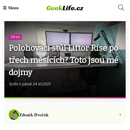
Zdraví
Polohovací stůl Liftor Rise po
třech měsících? Toto jsou mé
dojmy
Vyšlo v pátek 24.10.2025
Zdeněk Dvořák
▾