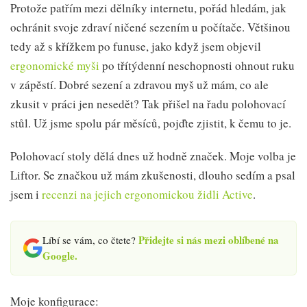
Protože patřím mezi dělníky internetu, pořád hledám, jak
ochránit svoje zdraví ničené sezením u počítače. Většinou
tedy až s křížkem po funuse, jako když jsem objevil
ergonomické myši
po třítýdenní neschopnosti ohnout ruku
v zápěstí. Dobré sezení a zdravou myš už mám, co ale
zkusit v práci jen nesedět? Tak přišel na řadu polohovací
stůl. Už jsme spolu pár měsíců, pojďte zjistit, k čemu to je.
Polohovací stoly dělá dnes už hodně značek. Moje volba je
Liftor. Se značkou už mám zkušenosti, dlouho sedím a psal
jsem i
recenzi na jejich ergonomickou židli Active
.
Přidejte si nás mezi oblíbené na
Líbí se vám, co čtete?
Google.
Moje konfigurace: