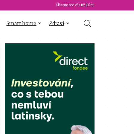
Píšeme pro vás už 13 let.
Smart home
Zdraví