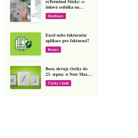
reTerminal Sticky: e-
inková cedulka na
ledničku, která přepíše
Hardware
váš hlas na vzkaz
Excel nebo fakturační
aplikace pro fakturaci?
Byznys
Boox slevuje čtečky do
23. srpna: u Note Maxu
jde cena dolů o 138 eur
Čtečky e-knih