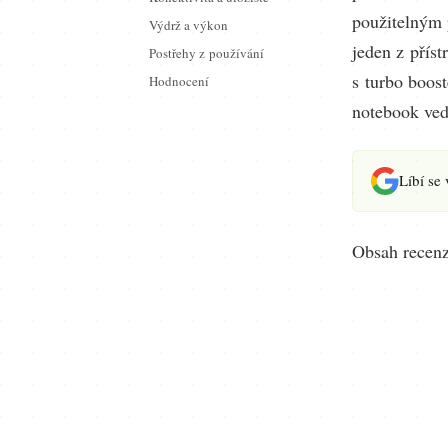
použitelným 
Výdrž a výkon
jeden z přís
Postřehy z používání
s turbo boos
Hodnocení
notebook ved
Líbí se
Obsah recen