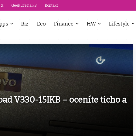
 X
GeekLife na FB
Kontakt
pps
Biz
Eco
Finance
HW
Lifestyle
ad V330-15IKB – oceníte ticho a