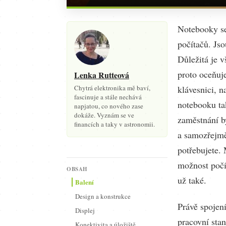
Notebooky se 
počítačů. Js
Důležitá je v
proto oceňuj
Lenka Rutteová
Chytrá elektronika mě baví,
klávesnici, 
fascinuje a stále nechává
notebooku ta
napjatou, co nového zase
dokáže. Vyznám se ve
zaměstnání by
financích a taky v astronomii.
a samozřejmě
potřebujete. 
možnost počí
OBSAH
už také.
Balení
Design a konstrukce
Právě spojen
Displej
pracovní stan
Konektivita a úložiště