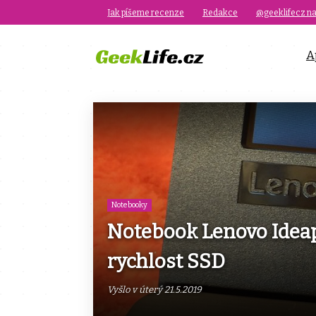
Jak píšeme recenze
Redakce
@geeklifecz na
A
Notebooky
Notebook Lenovo Ideap
rychlost SSD
Vyšlo v úterý 21.5.2019