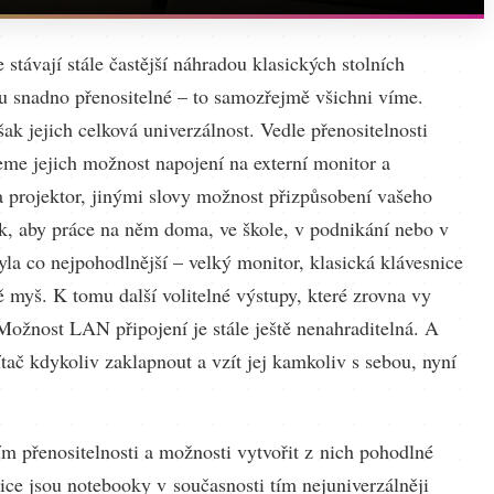
stávají stále častější náhradou klasických stolních
ou snadno přenositelné – to samozřejmě všichni víme.
šak jejich celková univerzálnost. Vedle přenositelnosti
eme jejich možnost napojení na externí monitor a
na projektor, jinými slovy možnost přizpůsobení vašeho
k, aby práce na něm doma, ve škole, v podnikání nebo v
la co nejpohodlnější – velký monitor, klasická klávesnice
 myš. K tomu další volitelné výstupy, které zrovna vy
Možnost LAN připojení je stále ještě nenahraditelná. A
tač kdykoliv zaklapnout a vzít jej kamkoliv s sebou, nyní
ím přenositelnosti a možnosti vytvořit z nich pohodlné
ice jsou notebooky v současnosti tím nejuniverzálněji