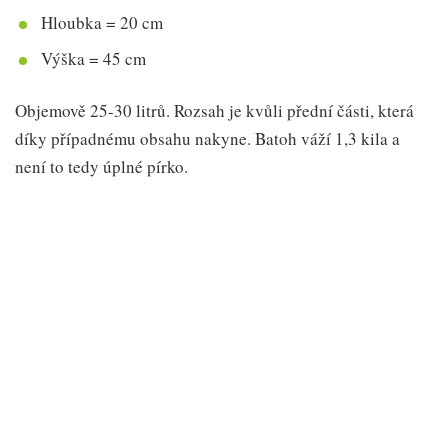
Hloubka = 20 cm
Výška = 45 cm
Objemově 25-30 litrů. Rozsah je kvůli přední části, která
díky případnému obsahu nakyne. Batoh váží 1,3 kila a
není to tedy úplné pírko.