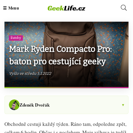
Batohy
Mark Ryden Compacto Pro:
baton pro cestující geeky
Vyšlo ve středu 5.1.2022
Zdeněk Dvořák
▾
Obchodně cestuji každý týden. Ráno tam, odpoledne zpět,
celkem 6 hodin. Občas i s noclehem. Moje výbava je tudíž