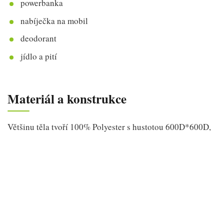
powerbanka
nabíječka na mobil
deodorant
jídlo a pití
Materiál a konstrukce
Většinu těla tvoří 100% Polyester s hustotou 600D*600D,
který je vodě odolný. Tedy poctivá umělina, na omak velmi
hladká a bytelně působící. Výrobce použil odolné zipy
YKK.
V horní části je madlo a dvě plastová poutka.