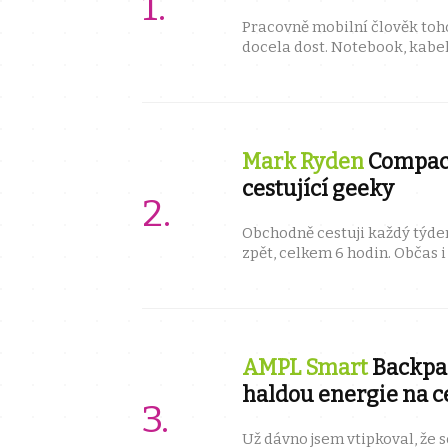
Pracovně mobilní člověk toh
docela dost. Notebook, kabe
trochu oblečení a hygieny a 
Mark Ryden
Compact
cestující geeky
Obchodně cestuji každý týde
zpět, celkem 6 hodin. Občas 
je tudíž košatá, a tak potřebuji
AMPL Smart
Backpac
haldou energie na ce
Už dávno jsem vtipkoval, že