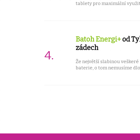
tablety pro maximální využi
potřebovat přenosnou elektrá
Batoh Energi+
od Tyl
zádech
Že největší slabinou veškeré
baterie, o tom nemusíme dlo
to dá různě, ale trendy jsou za