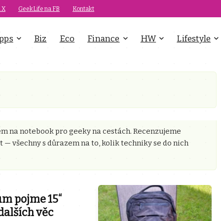
 X
GeekLife na FB
Kontakt
pps
Biz
Eco
Finance
HW
Lifestyle
rem na notebook pro geeky na cestách. Recenzujeme
t — všechny s důrazem na to, kolik techniky se do nich
m pojme 15“
dalších věc