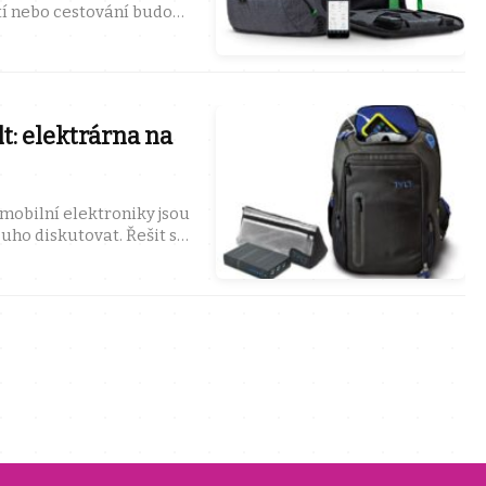
tí nebo cestování budou
rnu na záda. A už ...
t: elektrárna na
 mobilní elektroniky jsou
uho diskutovat. Řešit se
tím dva. ...