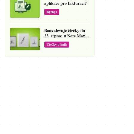
aplikace pro fakturaci?
Byznys
Boox slevuje čtečky do
23. srpna: u Note Maxu
jde cena dolů o 138 eur
Čtečky e-knih