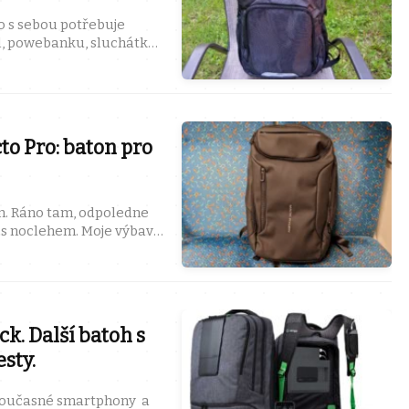
o s sebou potřebuje
l, powebanku, sluchátka,
samozřejmě kousek ...
o Pro: baton pro
n. Ráno tam, odpoledne
i s noclehem. Moje výbava
 batoh, ...
k. Další batoh s
sty.
 současné smartphony a