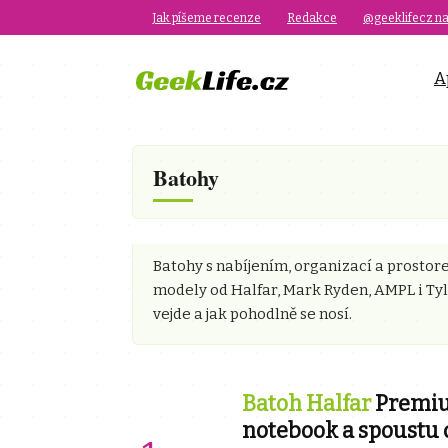
Jak píšeme recenze
Redakce
@geeklifecz na
A
Batohy
Batohy s nabíjením, organizací a prosto
modely od Halfar, Mark Ryden, AMPL i Tyl
vejde a jak pohodlně se nosí.
Batoh Halfar
Premiu
notebook a spoustu 