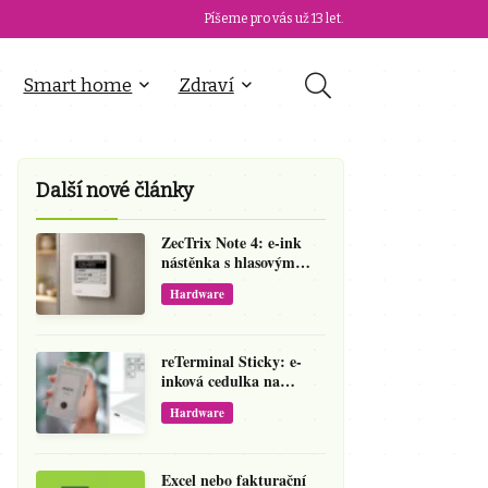
Píšeme pro vás už 13 let.
Smart home
Zdraví
Další nové články
ZecTrix Note 4: e-ink
nástěnka s hlasovým
vstupem, kterou si
Hardware
přeprogramujete
reTerminal Sticky: e-
inková cedulka na
ledničku, která přepíše
Hardware
váš hlas na vzkaz
Excel nebo fakturační