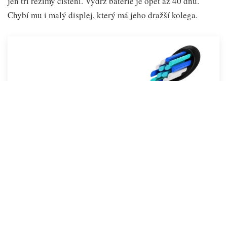
jen tři režimy čistění. Výdrž baterie je opět až 40 dnů.
Chybí mu i malý displej, který má jeho dražší kolega.