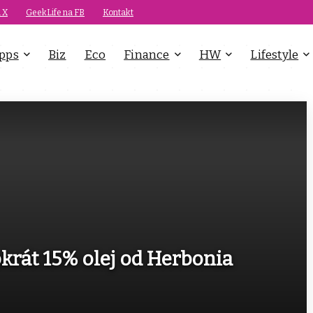
 X
GeekLife na FB
Kontakt
pps
Biz
Eco
Finance
HW
Lifestyle
okrát 15% olej od Herbonia