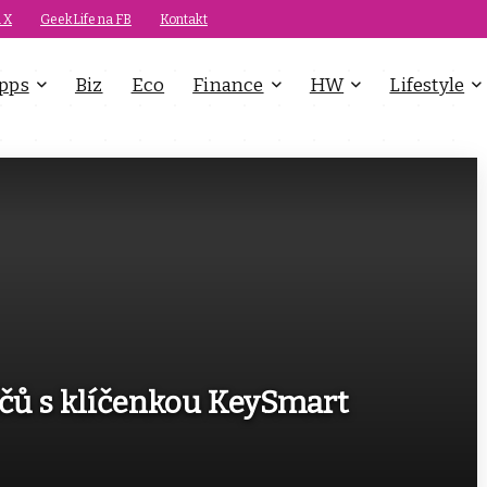
 X
GeekLife na FB
Kontakt
pps
Biz
Eco
Finance
HW
Lifestyle
íčů s klíčenkou KeySmart