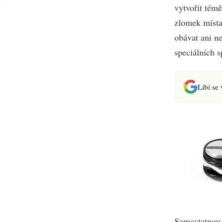
vytvořit témě
zlomek místa
obávat ani ne
speciálních s
Líbí se
Samostatnou 