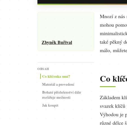
Mnozí z nás 
mohou pomoci
minimalistic
také pěkný de
Zbyněk Buřival
málo, můžete 
OBSAH
Co klí
Co klíčenka umí?
Materiál a provedení
Bohaté příslušenství dále
Základem klí
rozšiřuje možnosti
svazek klíčů
Jak koupit
Výhodou je p
různé délce 