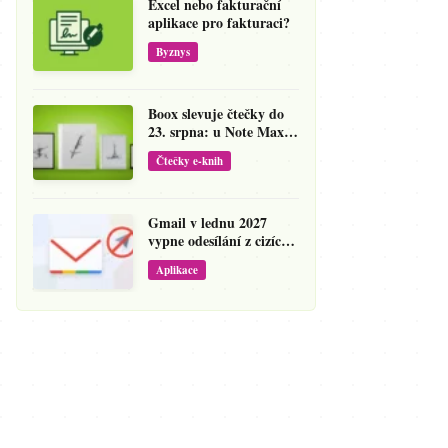
Excel nebo fakturační
aplikace pro fakturaci?
Byznys
Boox slevuje čtečky do
23. srpna: u Note Maxu
jde cena dolů o 138 eur
Čtečky e-knih
Gmail v lednu 2027
vypne odesílání z cizích
adres
Aplikace