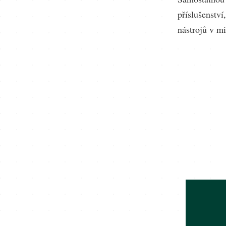
příslušenstv
nástrojů v m