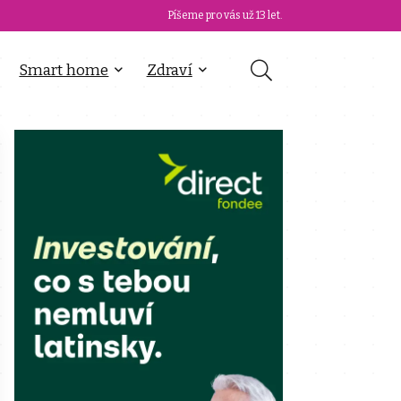
Píšeme pro vás už 13 let.
Smart home
Zdraví