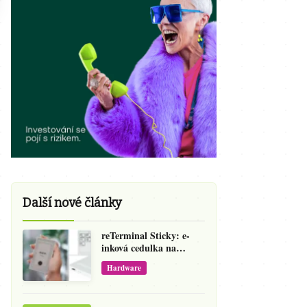
Další nové články
reTerminal Sticky: e-
inková cedulka na
ledničku, která přepíše
Hardware
váš hlas na vzkaz