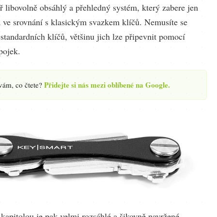
ř libovolně obsáhlý a přehledný systém, který zabere jen
 ve srovnání s klasickým svazkem klíčů. Nemusíte se
standardních klíčů, většinu jich lze připevnit pomocí
pojek.
Přidejte si nás mezi oblíbené na Google.
 vám, co čtete?
kapitolou je pak velmi rozsáhlé a šikovně navržené