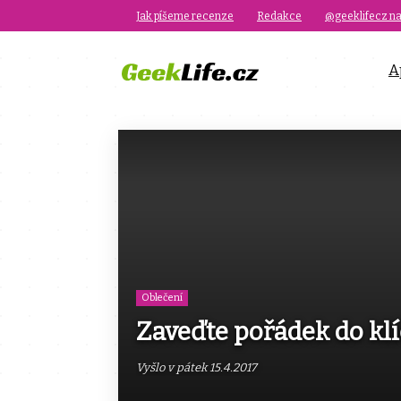
Jak píšeme recenze
Redakce
@geeklifecz na
A
Oblečení
Zaveďte pořádek do kl
Vyšlo v pátek 15.4.2017