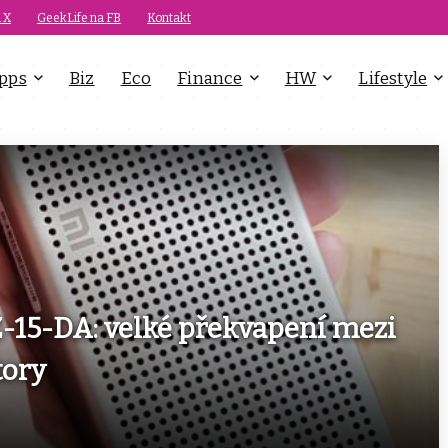
 X
GeekLife na FB
Kontakt
pps
Biz
Eco
Finance
HW
Lifestyle
-15-DA: velké překvapení mezi
tory