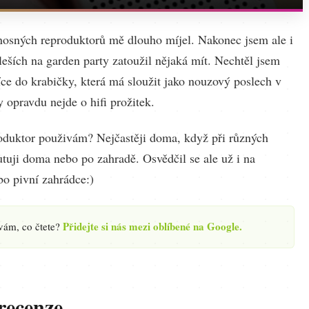
osných reproduktorů mě dlouho míjel. Nakonec jsem ale i
leších na garden party zatoužil nějaká mít. Nechtěl jsem
síce do krabičky, která má sloužit jako nouzový poslech v
y opravdu nejde o hifi prožitek.
duktor použivám? Nejčastěji doma, když při různých
utuji doma nebo po zahradě. Osvědčil se ale už i na
bo pivní zahrádce:)
Přidejte si nás mezi oblíbené na Google.
 vám, co čtete?
recenze