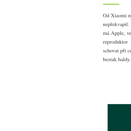
Od Xiaomi má
nepřekvapil. 
má Apple, ve
reproduktor a
schovat při 
beztak haldy.