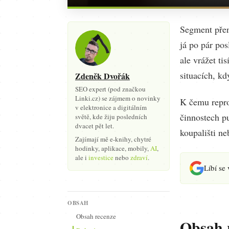
Segment přen
já po pár pos
ale vrážet ti
situacích, kd
Zdeněk Dvořák
SEO expert (pod značkou
Linki.cz) se zájmem o novinky
K čemu repro
v elektronice a digitálním
činnostech p
světě, kde žiju posledních
dvacet pět let.
koupališti ne
Zajímají mě e-knihy, chytré
hodinky, aplikace, mobily,
AI
,
ale i
investice
nebo
zdraví
.
Líbí se
OBSAH
Obsah recenze
Obsah 