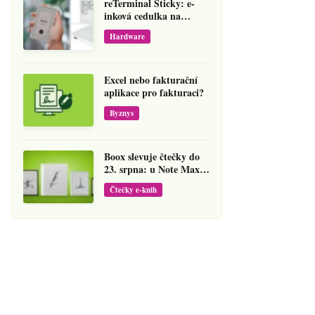
reTerminal Sticky: e-
inková cedulka na
ledničku, která přepíše
Hardware
váš hlas na vzkaz
Excel nebo fakturační
aplikace pro fakturaci?
Byznys
Boox slevuje čtečky do
23. srpna: u Note Maxu
jde cena dolů o 138 eur
Čtečky e-knih