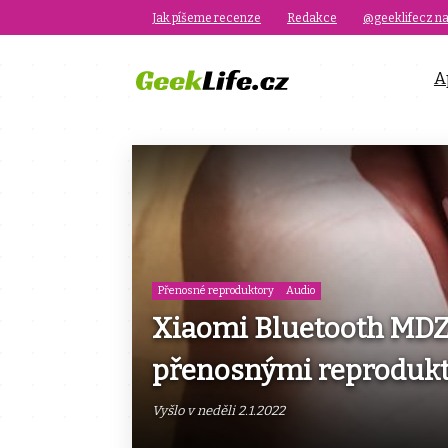
Jak píšeme recenze
Redakce
@geeklifecz na
A
Přenosné reproduktory
Audio
Xiaomi Bluetooth MDZ
přenosnými reproduk
Vyšlo v neděli 2.1.2022