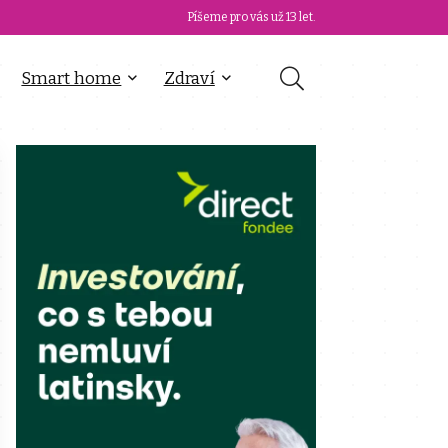
Píšeme pro vás už 13 let.
Smart home
Zdraví