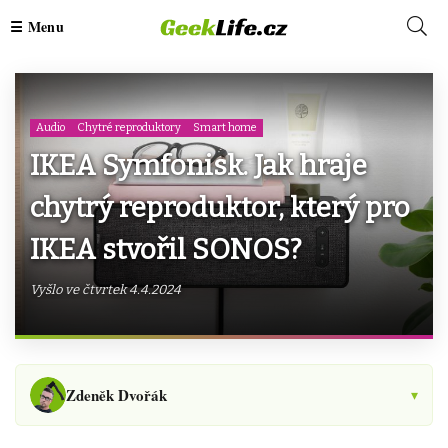
Audio
Chytré reproduktory
Smart home
IKEA Symfonisk. Jak hraje
chytrý reproduktor, který pro
IKEA stvořil SONOS?
Vyšlo ve čtvrtek 4.4.2024
Zdeněk Dvořák
▾