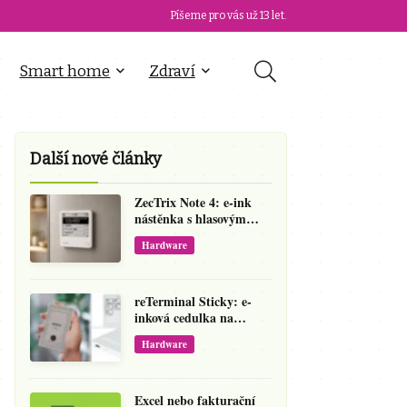
Píšeme pro vás už 13 let.
Smart home
Zdraví
Další nové články
ZecTrix Note 4: e-ink
nástěnka s hlasovým
vstupem, kterou si
Hardware
přeprogramujete
reTerminal Sticky: e-
inková cedulka na
ledničku, která přepíše
Hardware
váš hlas na vzkaz
Excel nebo fakturační