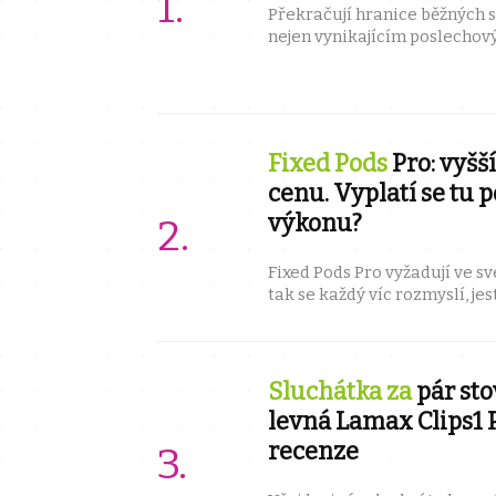
Překračují hranice běžných s
nejen vynikajícím poslechový
stylovým módním doplňkem. 
...
Fixed Pods
Pro: vyšší
cenu. Vyplatí se tu 
výkonu?
Fixed Pods Pro vyžadují ve své
tak se každý víc rozmyslí, jes
Můžu vás ujistit, že pokud chc
Sluchátka za
pár sto
levná Lamax Clips1 P
recenze