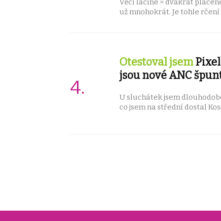
Věci laciné = dvakrát placené.
už mnohokrát. Je tohle rčení 
bezdrátová sluchátka od zna
Otestoval jsem
Pixel
jsou nové ANC špunt
U sluchátek jsem dlouhodobě zmlsaný.
co jsem na střední dostal Kos
dlouho nastavily standard. Po