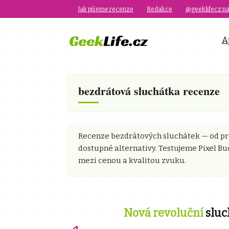
Jak píšeme recenze
Redakce
@geeklifecz na
A
bezdrátová sluchátka recenze
Recenze bezdrátových sluchátek — od pr
dostupné alternativy. Testujeme Pixel Bud
mezi cenou a kvalitou zvuku.
Nová revoluční
sluc