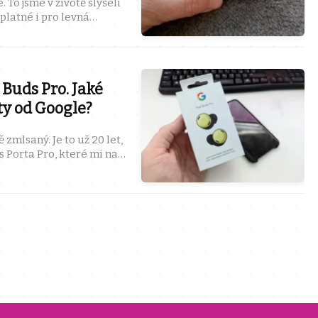
 To jsme v životě slyšeli
platné i pro levná
čky LAMAX? ...
 Buds Pro. Jaké
y od Google?
 Je to už 20 let,
s Porta Pro, které mi na
slední dva ...