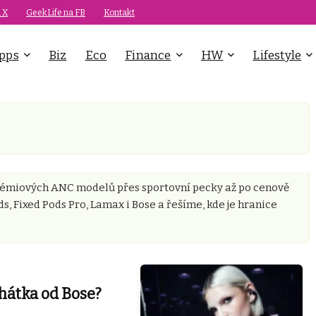
 X
GeekLife na FB
Kontakt
pps
Biz
Eco
Finance
HW
Lifestyle
émiových ANC modelů přes sportovní pecky až po cenově
s, Fixed Pods Pro, Lamax i Bose a řešíme, kde je hranice
hátka od Bose?