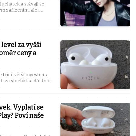
luchátek a stávají se
m zařízením, ale i
To jsou nové Bose Ultra
 level za vyšší
poměr ceny a
 třídě větší investici, a
tli za sluchátka dát tolik.
ete ...
vek. Vyplatí se
lay? Poví naše