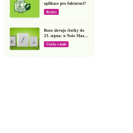
aplikace pro fakturaci?
Byznys
Boox slevuje čtečky do
23. srpna: u Note Maxu
jde cena dolů o 138 eur
Čtečky e-knih