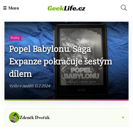
Knihy
Popel Babylonu. Sága
Expanze pokračuje šestým
dílem
Vyšlo v neděli 11.2.2024
Zdeněk Dvořák
▾