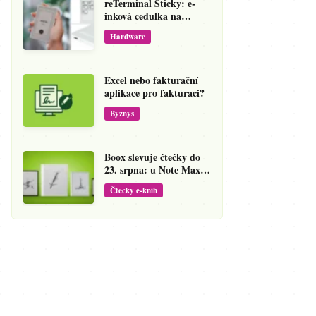
reTerminal Sticky: e-
inková cedulka na
ledničku, která přepíše
Hardware
váš hlas na vzkaz
Excel nebo fakturační
aplikace pro fakturaci?
Byznys
Boox slevuje čtečky do
23. srpna: u Note Maxu
jde cena dolů o 138 eur
Čtečky e-knih