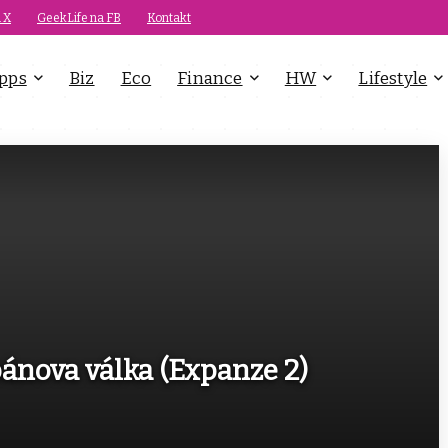
 X
GeekLife na FB
Kontakt
pps
Biz
Eco
Finance
HW
Lifestyle
bánova válka (Expanze 2)