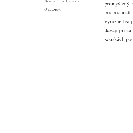
Naše recenze Expanze:
promyšlený. 
O autorovi
budoucnosti v
výrazně liší 
dávají při za
kouskách pod 