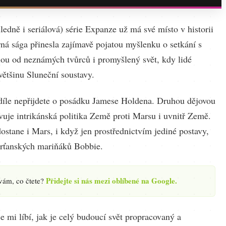
ledně i seriálová) série Expanze už má své místo v historii
rná sága přinesla zajímavě pojatou myšlenku o setkání s
ou od neznámých tvůrců i promyšlený svět, kdy lidé
většinu Sluneční soustavy.
díle nepřijdete o posádku Jamese Holdena. Druhou dějovou
vuje intrikánská politika Země proti Marsu i uvnitř Země.
ostane i Mars, i když jen prostřednictvím jediné postavy,
rťanských mariňáků Bobbie.
Přidejte si nás mezi oblíbené na Google.
 vám, co čtete?
 mi líbí, jak je celý budoucí svět propracovaný a