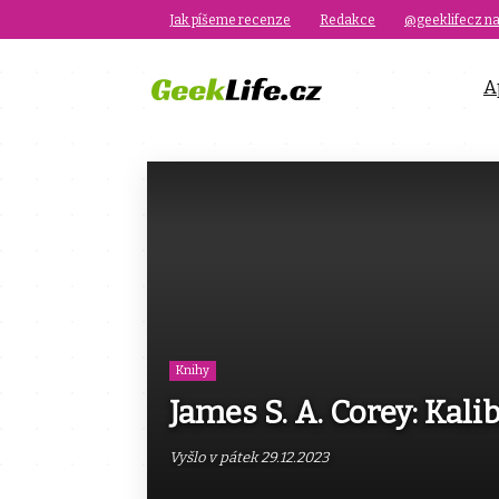
Jak píšeme recenze
Redakce
@geeklifecz na
A
Knihy
James S. A. Corey: Kali
Vyšlo v pátek 29.12.2023