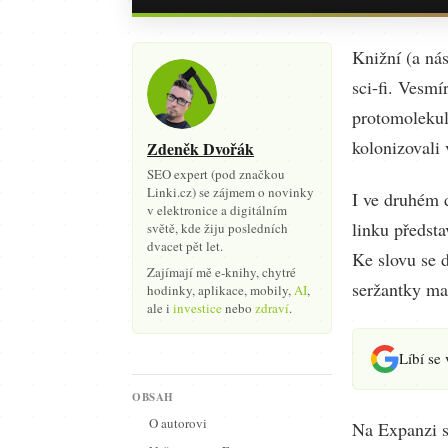
Knižní (a nás
sci-fi. Vesmí
protomolekul
kolonizovali 
Zdeněk Dvořák
SEO expert (pod značkou
Linki.cz) se zájmem o novinky
I ve druhém 
v elektronice a digitálním
linku předsta
světě, kde žiju posledních
dvacet pět let.
Ke slovu se d
Zajímají mě e-knihy, chytré
seržantky ma
hodinky, aplikace, mobily,
AI
,
ale i
investice
nebo
zdraví
.
Líbí se
OBSAH
O autorovi
Na Expanzi se