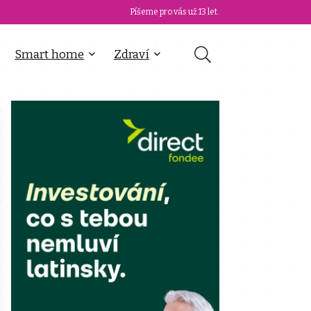
Píšeme pro vás už 13 let.
Smart home
Zdraví