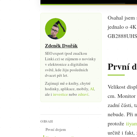
Osahal jsem 
jednalo o 4K
GB2888UHS
Zdeněk Dvořák
SEO expert (pod značkou
Linki.cz) se zájmem o novinky
První 
v elektronice a digitálním
světě, kde žiju posledních
dvacet pět let.
Zajímají mě e-knihy, chytré
Velikost disp
hodinky, aplikace, mobily,
AI
,
ale i
investice
nebo
zdraví
.
cm. Monitor 
zadní části, 
nebude. Při 
OBSAH
protože
iiya
První dojem
určitě i fakt