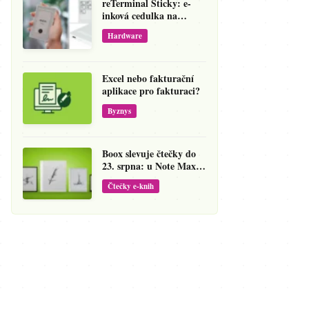
reTerminal Sticky: e-
inková cedulka na
ledničku, která přepíše
Hardware
váš hlas na vzkaz
Excel nebo fakturační
aplikace pro fakturaci?
Byznys
Boox slevuje čtečky do
23. srpna: u Note Maxu
jde cena dolů o 138 eur
Čtečky e-knih