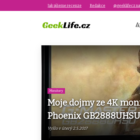
Jak píšeme recenze
Redakce
@geeklifecz na
A
Monitory
Moje dojmy ze 4K moni
Phoenix GB2888UHS
Vyšlo v úterý 2.5.2017