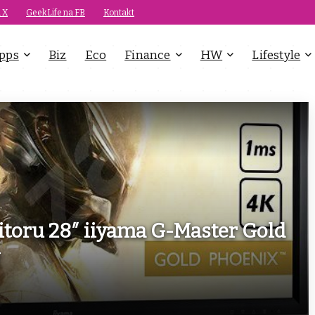
 X
GeekLife na FB
Kontakt
pps
Biz
Eco
Finance
HW
Lifestyle
toru 28″ iiyama G-Master Gold
U