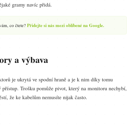
ějaké gramy navíc přidá.
Přidejte si nás mezi oblíbené na Google.
 vám, co čtete?
ory a výbava
ktorů je ukrytá ve spodní hraně a je k nim díky tomu
ý přístup. Trošku pomůže pivot, který na monitoru nechybí,
štěstí, že ke kabelům nemusíte nijak často.