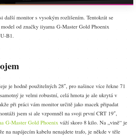
si další monitor s vysokým rozlišením. Tentokrát se
 model od značky iiyama G-Master Gold Phoenix
U-B1.
dojem
leje je hodně použitelných 28″, pro našince více řekne 71
samotný je velmi robustní, celá hmota je ale ukrytá v
takže při práci vám monitor určitě jako macek připadat
montáži jsem si ale vzpomněl na svoji první CRT 19″,
ma G-Master Gold Phoenix
váží skoro 8 kilo. Na „vině“ je
, že na napájecím kabelu nenajdete trafo, je někde v těle