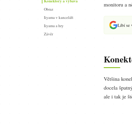
Konektory a výbava
monitoru a n
Obraz
Iiyama v kanceláři
Líbí se
Iiyama a hry
Závěr
Konekt
Většina kone
docela špatn
ale i tak je 