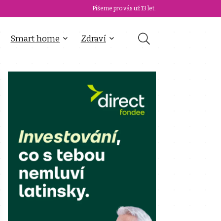
Píšeme pro vás už 13 let.
Smart home
Zdraví