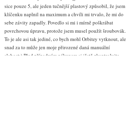
sice pouze 5, ale jeden tučnější plastový způsobil, že jsem
klíčenku naplnil na maximum a chvíli mi trvalo, že mi do
sebe závity zapadly. Povedlo si mi i mírně poškrábat
povrchovou úpravu, protože jsem musel použít šroubovák.
To je ale asi tak jediné, co bych mohl Orbitey vytknout, ale
snad za to může jen moje přirozené daná manuální
slabost:) Před případným nákupem si jěstě zkontrolujte,
jestli má otvor v každém vašem klíči větší průměr, než 4
milimetry. To je totiž naprosté minimum, abyste mohli své
klíče použít v Orbitkey.