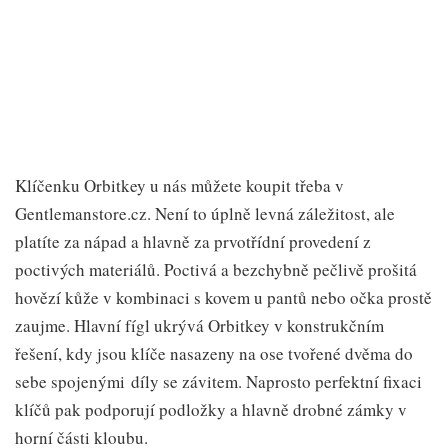
Klíčenku Orbitkey u nás můžete koupit třeba v
Gentlemanstore.cz. Není to úplně levná záležitost, ale
platíte za nápad a hlavně za prvotřídní provedení z
poctivých materiálů. Poctivá a bezchybně pečlivě prošitá
hovězí kůže v kombinaci s kovem u pantů nebo očka prostě
zaujme. Hlavní fígl ukrývá Orbitkey v konstrukčním
řešení, kdy jsou klíče nasazeny na ose tvořené dvěma do
sebe spojenými díly se závitem. Naprosto perfektní fixaci
klíčů pak podporují podložky a hlavně drobné zámky v
horní části kloubu.