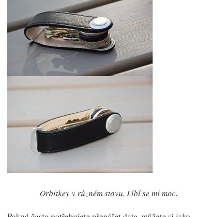
Orbitkey v různém stavu. Líbí se mi moc.
Pokud často potřebujete přenášet data, můžete si jako