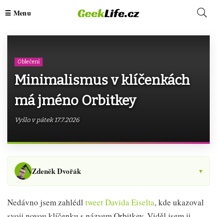
Oblečení
Minimalismus v klíčenkách
má jméno Orbitkey
Vyšlo v pátek 17.7.2026
Zdeněk Dvořák
▾
Nedávno jsem zahlédl
tweet Davida Eiselta
, kde ukazoval
svoji novou klíčenku s názvem Orbitkey. Viděl jsem ji