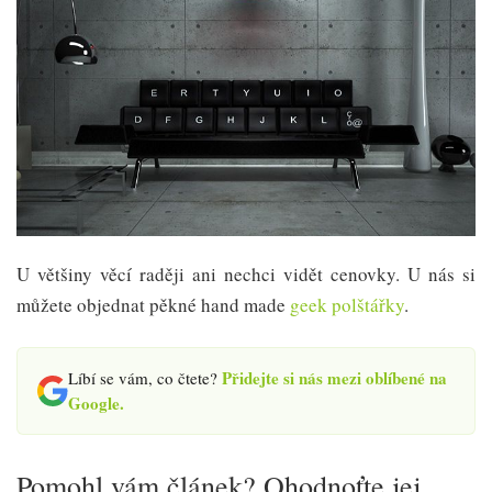
U většiny věcí raději ani nechci vidět cenovky. U nás si
můžete objednat pěkné hand made
geek polštářky
.
Přidejte si nás mezi oblíbené na
Líbí se vám, co čtete?
Google.
Pomohl vám článek? Ohodnoťte jej,