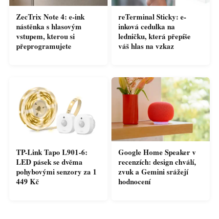
ZecTrix Note 4: e-ink
reTerminal Sticky: e-
nástěnka s hlasovým
inková cedulka na
vstupem, kterou si
ledničku, která přepíše
přeprogramujete
váš hlas na vzkaz
TP-Link Tapo L901-6:
Google Home Speaker v
LED pásek se dvěma
recenzích: design chválí,
pohybovými senzory za 1
zvuk a Gemini srážejí
449 Kč
hodnocení