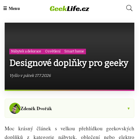
Nábytek a dekorace
Osvětlení
Smart home
Designové doplňky pro geeky
Vyšlo v pátek 17.7.2026
Zdeněk Dvořák
▾
Moc krásný článek s velkou přehlídkou geekovských
doplňků z kategorie nábytek, oblečení nebo elektro