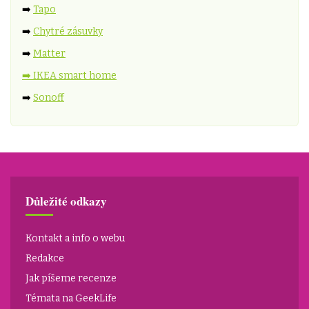
➡️
Tapo
➡️
Chytré zásuvky
➡️
Matter
➡️ IKEA smart home
➡️
Sonoff
Důležité odkazy
Kontakt a info o webu
Redakce
Jak píšeme recenze
Témata na GeekLife