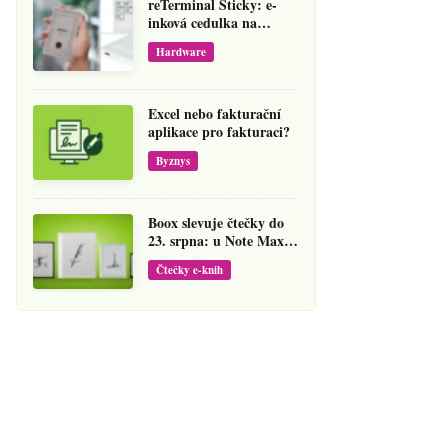
reTerminal Sticky: e-
inková cedulka na
ledničku, která přepíše
Hardware
váš hlas na vzkaz
Excel nebo fakturační
aplikace pro fakturaci?
Byznys
Boox slevuje čtečky do
23. srpna: u Note Maxu
jde cena dolů o 138 eur
Čtečky e-knih