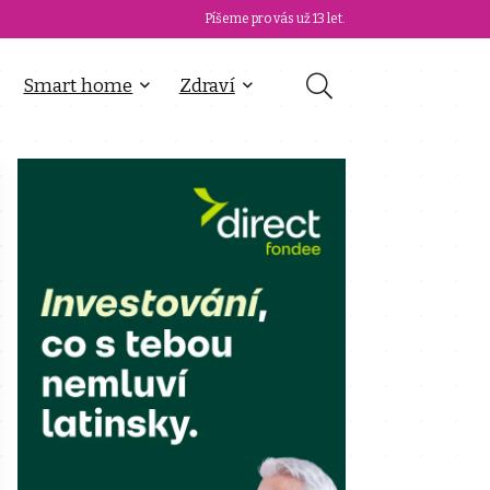
Píšeme pro vás už 13 let.
Smart home
Zdraví