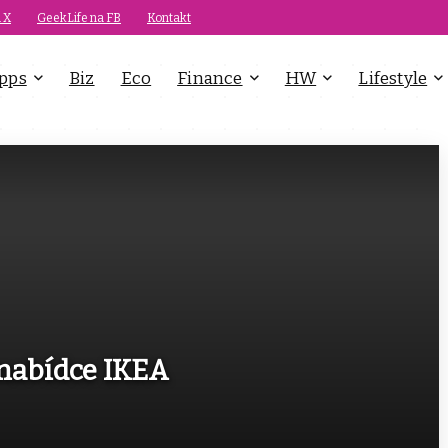
 X
GeekLife na FB
Kontakt
pps
Biz
Eco
Finance
HW
Lifestyle
 nabídce IKEA