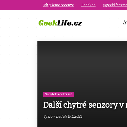
Jak píšeme recenze
Redakce
@geeklifecz na
A
Nábytek a dekorace
Další chytré senzory v
Vyšlo v neděli 19.1.2025