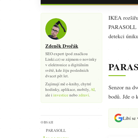
IKEA rozšiřu
PARASOLL a 
detekci únik
Zdeněk Dvořák
SEO expert (pod značkou
Linki.cz) se zájmem o novinky
PARA
v elektronice a digitálním
světě, kde žiju posledních
dvacet pět let.
Zajímají mě e-knihy, chytré
Senzor na dv
hodinky, aplikace, mobily,
AI
,
ale i
investice
nebo
zdraví
.
bodů. Jde o 
Líbí se
OBSAH
PARASOLL