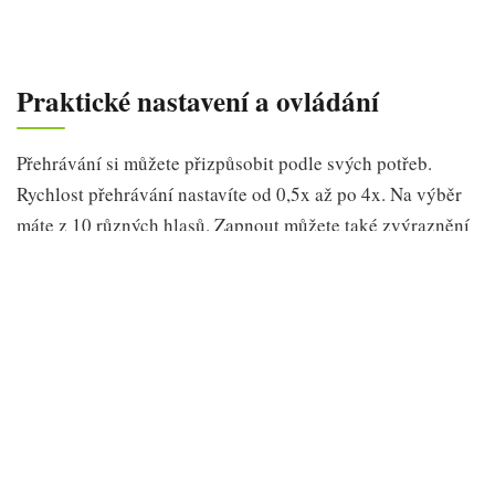
Praktické nastavení a ovládání
Přehrávání si můžete přizpůsobit podle svých potřeb.
Rychlost přehrávání nastavíte od 0,5x až po 4x. Na výběr
máte z 10 různých hlasů. Zapnout můžete také zvýraznění
textu a automatické posouvání stránky. Všechny tyto
možnosti najdete po klepnutí na miniaturní přehrávač ve
spodní části obrazovky.