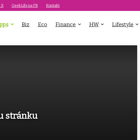
 X
GeekLife na FB
Kontakt
pps
Biz
Eco
Finance
HW
Lifestyle
u stránku