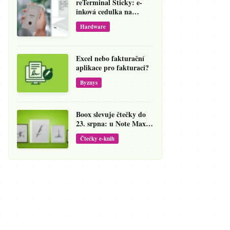
reTerminal Sticky: e-
inková cedulka na
ledničku, která přepíše
Hardware
váš hlas na vzkaz
Excel nebo fakturační
aplikace pro fakturaci?
Byznys
Boox slevuje čtečky do
23. srpna: u Note Maxu
jde cena dolů o 138 eur
Čtečky e-knih