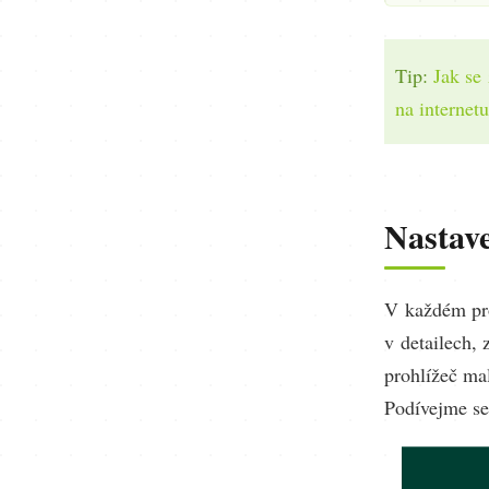
Tip:
Jak se 
na internet
Nastave
V každém pro
v detailech, 
prohlížeč mal
Podívejme se