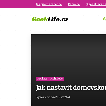
Jak píšeme recenze
Redakce
@geeklifecz na
A
Aplikace
Prohlížeče
Jak nastavit domovsko
Vyšlo v pondělí 5.2.2024