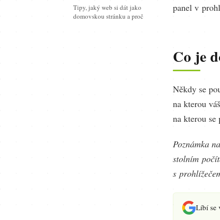
panel v prohl
Tipy, jaký web si dát jako
domovskou stránku a proč
Co je 
Někdy se pou
na kterou váš
na kterou se 
Poznámka na 
stolním počít
s prohlížečem
Líbí se