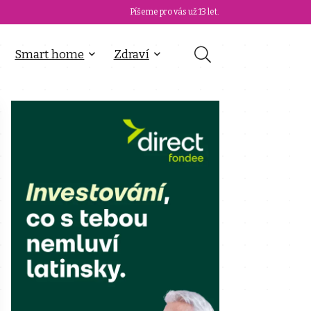
Píšeme pro vás už 13 let.
Smart home
Zdraví