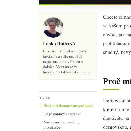
Chcete si nas
ve vašem pro
návod, jak n
prohlížečích
Lenka Rutteová
Chytrá elektronika mě baví,
snadný, nevy
fascinuje a stále nechává
napjatou, co nového zase
dokáže. Vyznám se ve
financích a taky v astronomii.
Proč m
OBSAH
Domovská str
Proč mít domovskou stránku?
které na inte
Co je domovská stránka
dostáváte na 
Nastavení pro všechny
domovskou, a
prohlížeče