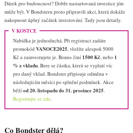
Dárek pro budoucnost? Dobře nastartovaná investice jím
může být. V Bondsteru proto připravili akci, která dokáže
nakopnout úplný začátek investování. Tady jsou detaily.
V KOSTCE
Nabídka je jednoduchá. Při registraci zadáte
VANOCE2025
promokód
, vložíte alespoň 5000
1500 Kč
1
Kč a zainvestujete je. Bonus činí
, nebo
% z vkladu
. Bere se částka, která se vyplatí víc
pro daný vklad. Bondster připisuje odměnu v
následujícím měsíci po splnění podmínek. Akce
od 20. listopadu do 31. prosince 2025
běží
.
Registrujte se zde
.
Co Bondster dělá?