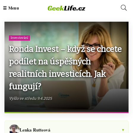
Investování
Ronda Invest – když se chcete
podílet na úspěšných
realitních investicích. Jak
fungují?
Vyšlo ve středu 9.4.2025
Lenka Rutteová
▾