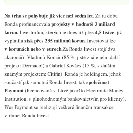
Na trhu se pohybuje již více než sedm let
. Za tu dobu
projekty v hodnotě 3 miliard
Ronda profinancovala
korun.
4,5 tisíce
Investorům, kterých je dnes již přes
, již
zisk přes 235 milionů korun
vyplatila
. Investovat lze
v korunách nebo v eurech.
Za Ronda Invest stojí dva
akcionáři: Vladimír Komár (85 %, jistě znáte jeho další
projekt: Dermacol) a Gabriel Kovács (15 %, s dalším
známým projektem: Citifin). Ronda je holdingem, jehož
společnost
součástí jak samotná Ronda Invest, tak
Paymont
(licencovaná v Litvě jakožto Electronic Money
Institution, s plnohodnotným bankovnictvím pro klienty).
Přes Paymont se realizují veškeré finanční transakce
v rámci Ronda Invest.