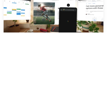
Ukázka z rozhraní
S novými funkcemi jako je podpora pro Google Maps,
Translate, Messages a další aplikace přizpůsobené pro
rozšířenou realitu, Android XR slibuje propojit svět
fyzický s tím digitálním bez zbytečných komplikací.
Spojení Samsungu a Google