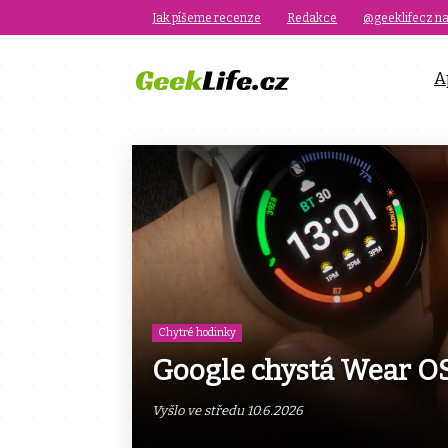
Jak píšeme recenze
Redakce
@geeklifecz na
A
Chytré hodinky
Google chystá Wear OS
Vyšlo ve středu 10.6.2026