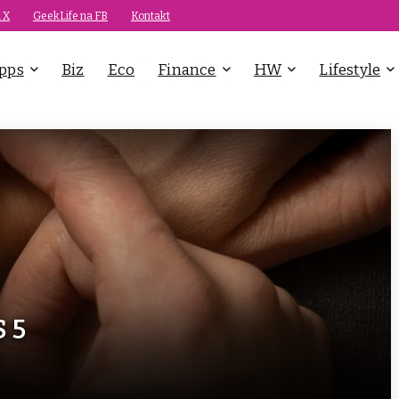
 X
GeekLife na FB
Kontakt
pps
Biz
Eco
Finance
HW
Lifestyle
 5