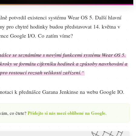
álně potvrdil existenci systému Wear OS 5. Další hlavní
rmy pro chytré hodinky budou představovat 14. května v
ence Google I/O. Co zatím víme?
dnášce se seznámíme s novými funkcemi systému Wear OS 5.
okroky ve formátu ciferníku hodinek a způsoby navrhování a
pro rostoucí rozsah velikostí zařízení.“
 anotaci k přednášce Garana Jenkinse na webu Google IO.
Přidejte si nás mezi oblíbené na Google.
 vám, co čtete?