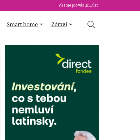
Píšeme pro vás už 13 let.
Smart home
Zdraví