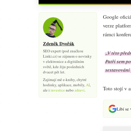
Google ofici
verze platfo
rámci konfer
Zdeněk Dvořák
SEO expert (pod značkou
„V této pře
Linki.cz) se zájmem o novinky
Patří sem p
v elektronice a digitálním
světě, kde žiju posledních
sestavování 
dvacet pět let.
Zajímají mě e-knihy, chytré
hodinky, aplikace, mobily,
AI
,
Toto stojí v
ale i
investice
nebo
zdraví
.
Líbí se