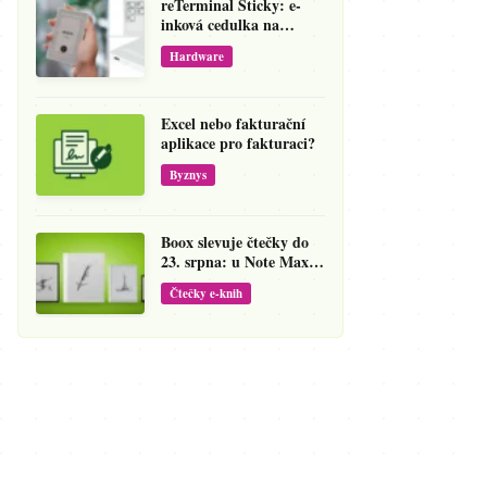
reTerminal Sticky: e-
inková cedulka na
ledničku, která přepíše
Hardware
váš hlas na vzkaz
Excel nebo fakturační
aplikace pro fakturaci?
Byznys
Boox slevuje čtečky do
23. srpna: u Note Maxu
jde cena dolů o 138 eur
Čtečky e-knih