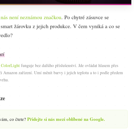
o
nás není neznámou značkou
. Po chytré zásuvce se
smart žárovku z jejich produkce. V čem vyniká a co se
vedlo?
tí
 ColorLight
funguje bez dalšího příslušenství. Jde ovládat hlasem přes
i Amazon zařízení. Umí měnit barvy i jejich teplotu a to i podle předem
vrhu.
ze
Přidejte si nás mezi oblíbené na Google.
 vám, co čtete?