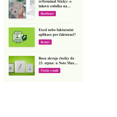
reTerminal Sticky: e-
inková cedulka na
ledničku, která přepíše
Hardware
váš hlas na vzkaz
Excel nebo fakturační
aplikace pro fakturaci?
Byznys
Boox slevuje čtečky do
23. srpna: u Note Maxu
jde cena dolů o 138 eur
Čtečky e-knih