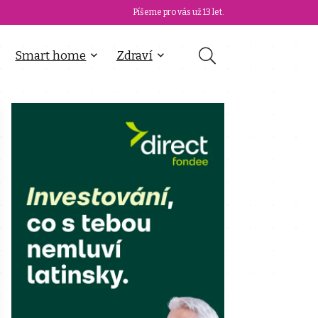
Píšeme pro vás už 13 let.
Smart home
Zdraví