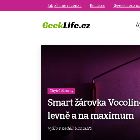
Jak píšeme recenze
Redakce
@geeklifecz na
A
Chytré žárovky
Smart žárovka Vocolinc
levně a na maximum
Vyšlo v neděli 6.12.2020