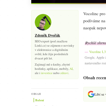
Vocolinc pr
podíváme na 
naopak nepo
Zdeněk Dvořák
SEO expert (pod značkou
Rychlé shrnu
Linki.cz) se zájmem o novinky
v elektronice a digitálním
Vocolinc L3
světě, kde žiju posledních
Google, Apple č
dvacet pět let.
nastaveného roz
Zajímají mě e-knihy, chytré
hodinky, aplikace, mobily,
AI
,
ale i
investice
nebo
zdraví
.
Obsah recen
Líbí se
OBSAH
Balení