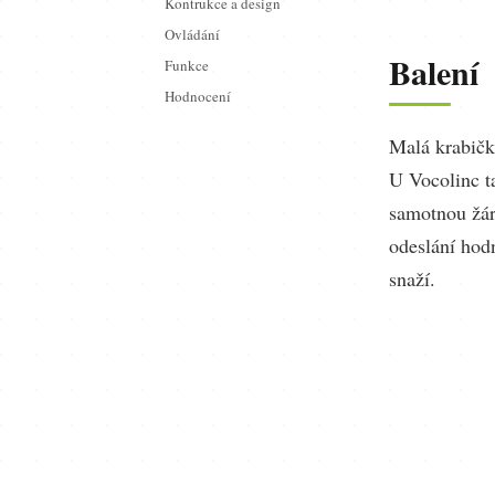
Kontrukce a design
Ovládání
Balení
Funkce
Hodnocení
Malá krabičk
U Vocolinc ta
samotnou žár
odeslání hod
snaží.