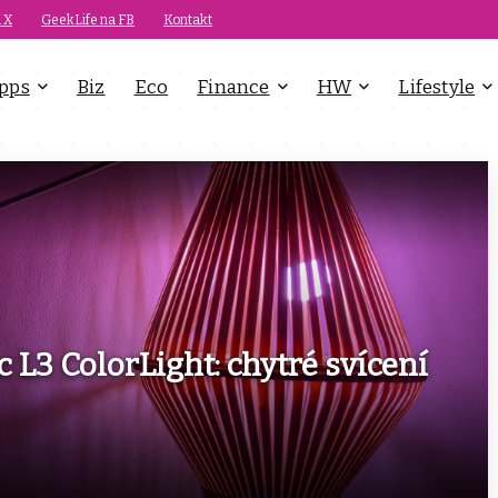
 X
GeekLife na FB
Kontakt
pps
Biz
Eco
Finance
HW
Lifestyle
 L3 ColorLight: chytré svícení