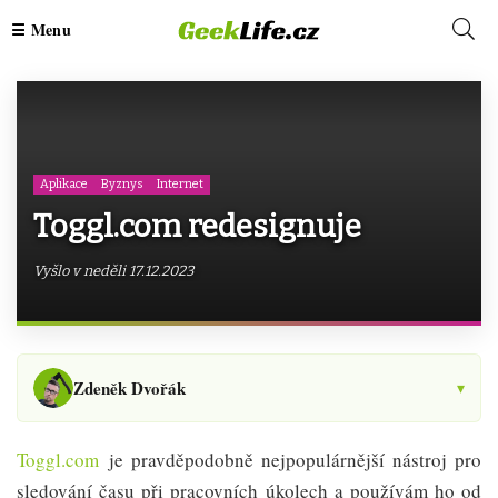
Aplikace
Byznys
Internet
Toggl.com redesignuje
Vyšlo v neděli 17.12.2023
Zdeněk Dvořák
▾
Toggl.com
je pravděpodobně nejpopulárnější nástroj pro
sledování času při pracovních úkolech a používám ho od