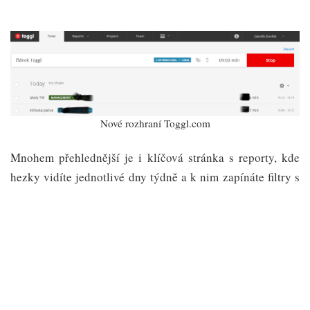
Nové rozhraní Toggl.com
Mnohem přehlednější je i klíčová stránka s reporty, kde
hezky vidíte jednotlivé dny týdně a k nim zapínáte filtry s
projekty a klienty. V duchu nového vzhledu se nesou i
exportované pdf soubory. A hlavně musím pochválit práci
s kalendářem, která je nyní mnohem jednodušší a
přehlednější.