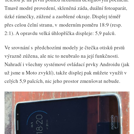
Tmavě modré provedení, skleněná záda, duální fotoaparát,
úzké rámečky, zúžené a zaoblené okraje. Displej téměř
přes celou čelní stranu, v moderním poměru 18:9 (resp.
2:1). A opravdu velká úhlopříčka displeje: 5,9 palců.
Ve srovnání s předchozími modely je čtečka otisků prstů
výrazně zúžena, ale nic to neubralo na její funkčnosti.
Nahradí i všechny systémové ovládací prvky Androidu (jak
už jsme u Moto zvyklí), takže displej pak můžete využít v
celých 5,9 palcích, nic jeho prostor zmenšovat nebude.