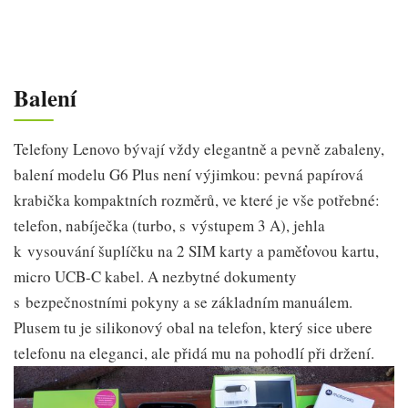
Balení
Telefony Lenovo bývají vždy elegantně a pevně zabaleny,
balení modelu G6 Plus není výjimkou: pevná papírová
krabička kompaktních rozměrů, ve které je vše potřebné:
telefon, nabíječka (turbo, s výstupem 3 A), jehla
k vysouvání šuplíčku na 2 SIM karty a paměťovou kartu,
micro UCB-C kabel. A nezbytné dokumenty
s bezpečnostními pokyny a se základním manuálem.
Plusem tu je silikonový obal na telefon, který sice ubere
telefonu na eleganci, ale přidá mu na pohodlí při držení.