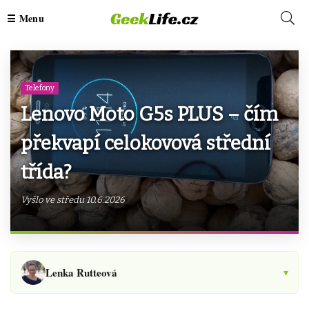
Telefony
Lenovo Moto G5s PLUS – čím
překvapí celokovová střední
třída?
Vyšlo ve středu 10.6.2026
Lenka Rutteová
▾