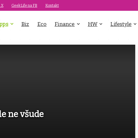
 X
GeekLife na FB
Kontakt
pps
Biz
Eco
Finance
HW
Lifestyle
Ale ne všude