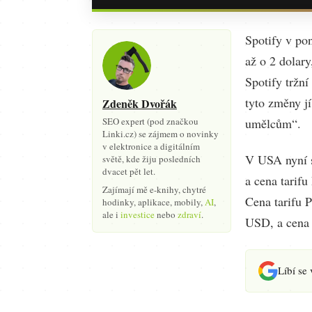
Spotify v po
až o 2 dolar
Spotify tržní
tyto změny j
Zdeněk Dvořák
SEO expert (pod značkou
umělcům“.
Linki.cz) se zájmem o novinky
v elektronice a digitálním
V USA nyní s
světě, kde žiju posledních
dvacet pět let.
a cena tarif
Zajímají mě e-knihy, chytré
Cena tarifu 
hodinky, aplikace, mobily,
AI
,
ale i
investice
nebo
zdraví
.
USD, a cena 
Líbí se