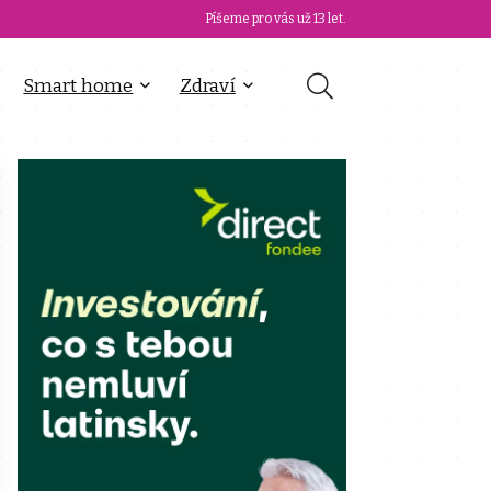
Píšeme pro vás už 13 let.
Smart home
Zdraví