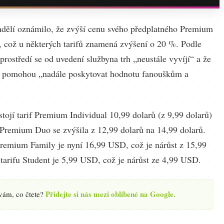
ndělí oznámilo, že zvýší cenu svého předplatného Premium
y, což u některých tarifů znamená zvýšení o 20 %. Podle
 prostředí se od uvedení službyna trh „neustále vyvíjí“ a že
í pomohou „nadále poskytovat hodnotu fanouškům a
tojí tarif Premium Individual 10,99 dolarů (z 9,99 dolarů)
u Premium Duo se zvýšila z 12,99 dolarů na 14,99 dolarů.
Premium Family je nyní 16,99 USD, což je nárůst z 15,99
tarifu Student je 5,99 USD, což je nárůst ze 4,99 USD.
Přidejte si nás mezi oblíbené na Google.
 vám, co čtete?