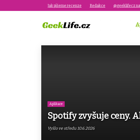
Jak píšeme recenze
Redakce
@geeklifecz na
A
Aplikace
Spotify zvyšuje ceny. 
Vyšlo ve středu 10.6.2026