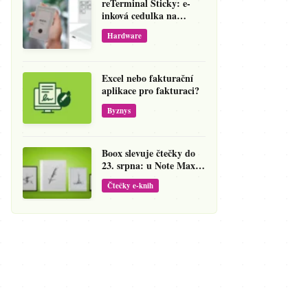
reTerminal Sticky: e-
inková cedulka na
ledničku, která přepíše
Hardware
váš hlas na vzkaz
Excel nebo fakturační
aplikace pro fakturaci?
Byznys
Boox slevuje čtečky do
23. srpna: u Note Maxu
jde cena dolů o 138 eur
Čtečky e-knih