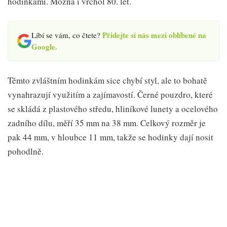
hodinkami. Možná i vrchol 80. let.
Přidejte si nás mezi oblíbené na
Líbí se vám, co čtete?
Google.
Těmto zvláštním hodinkám sice chybí styl, ale to bohatě
vynahrazují využitím a zajímavostí. Černé pouzdro, které
se skládá z plastového středu, hliníkové lunety a ocelového
zadního dílu, měří 35 mm na 38 mm. Celkový rozměr je
pak 44 mm, v hloubce 11 mm, takže se hodinky dají nosit
pohodlně.