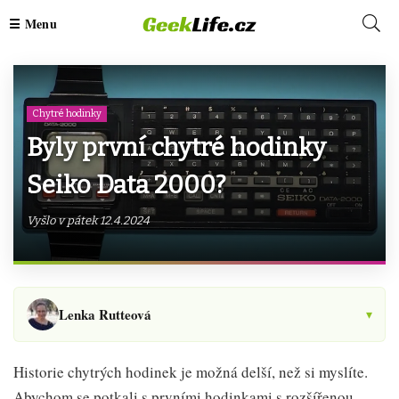
Chytré hodinky
Byly první chytré hodinky
Seiko Data 2000?
Vyšlo v pátek 12.4.2024
Lenka Rutteová
▾
Historie chytrých hodinek je možná delší, než si myslíte.
Abychom se potkali s prvními hodinkami s rozšířenou