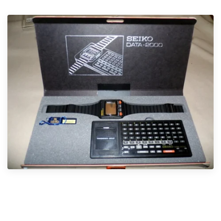
„Ciferník“ tvoří 19x24mm displej s bodovým matrixem,
který zobrazuje datum, měsíc a den v týdnu spolu s časem.
Na spodní straně číselníku jsou čtyři tlačítka, dvě jasně