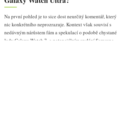
Galaxy Watch Ultra?
Na první pohled je to sice dost neurčitý komentář, který
nic konkrétního neprozrazuje. Kontext však souvisí s
nedávným nárůstem fám a spekulací o podobě chystané
řady Galaxy Watch 7, o potenciálním vydání Samsung
Galaxy Watch FE a také o projektu „Galaxy Watch Ultra“.
➡️ Čtěte také:
Chystá Samsung levnější model chytrých
hodinek?
Názory lidí z oboru se teď tříští. Někteří věří, že Galaxy
Watch 7 se bude skládat ze standardní a „Pro“ edice. Jiní
se domnívají, že se Samsung vrátí ke „Classic“ edici
(nástupce Galaxy Watch 6 Classic z roku 2023). Ať už