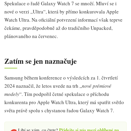
Spekulace o řadě Galaxy Watch 7 se množí. Mluví se i
nové o verzi „Ultra“, která by přímo konkurovala Apple
Watch Ultra. Na oficiální potvrzení informací však teprve
čekáme, pravděpodobně až do tradičního Unpacked,
plánovaného na červenec.
Zatím se jen naznačuje
Samsung během konference o výsledcích za 1. čtvrtletí
2024 naznačil, že letos uvede na trh „
nové prémiové
modely
“. Tím podpořil četné spekulace o příchodu
konkurenta pro Apple Watch Ultra, který má spatřit světlo
světa právě spolu s chystanou řadou Galaxy Watch 7.
Přidejte si nás mezi oblíbené na
Líbí se vám, co čtete?