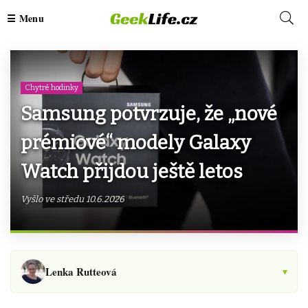
Chytré hodinky
Samsung potvrzuje, že „nové
prémiové“ modely Galaxy
Watch přijdou ještě letos
Vyšlo ve středu 10.6.2026
Lenka Rutteová
▾