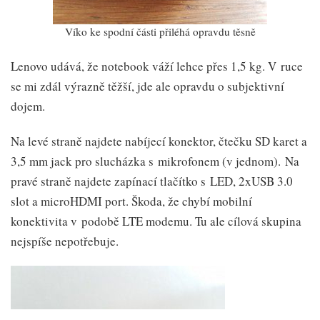
Víko ke spodní části přiléhá opravdu těsně
Lenovo udává, že notebook váží lehce přes 1,5 kg. V ruce
se mi zdál výrazně těžší, jde ale opravdu o subjektivní
dojem.
Na levé straně najdete nabíjecí konektor, čtečku SD karet a
3,5 mm jack pro slucházka s mikrofonem (v jednom). Na
pravé straně najdete zapínací tlačítko s LED, 2xUSB 3.0
slot a microHDMI port. Škoda, že chybí mobilní
konektivita v podobě LTE modemu. Tu ale cílová skupina
nejspíše nepotřebuje.