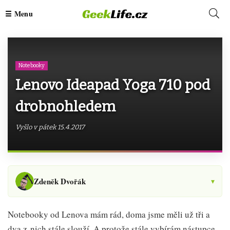
Notebooky
Lenovo Ideapad Yoga 710 pod
drobnohledem
Vyšlo v pátek 15.4.2017
Zdeněk Dvořák
▾
Notebooky od Lenova mám rád, doma jsme měli už tři a
dva z nich stále slouží. A protože stále vybírám nástupce