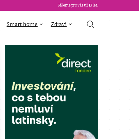
Píšeme pro vás už 13 let.
Smart home
Zdraví