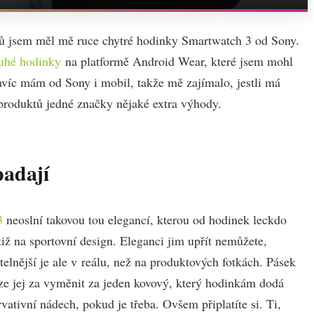
ů jsem měl mě ruce chytré hodinky Smartwatch 3 od Sony.
uhé hodinky
na platformě Android Wear, které jsem mohl
avíc mám od Sony i mobil, takže mě zajímalo, jestli má
 produktů jedné značky nějaké extra výhody.
padají
3
neoslní takovou tou elegancí, kterou od hodinek leckdo
tiž na sportovní design. Eleganci jim upřít nemůžete,
elnější je ale v reálu, než na produktových fotkách. Pásek
lze jej za vyměnit za jeden kovový, který hodinkám dodá
vativní nádech, pokud je třeba. Ovšem připlatíte si. Ti,