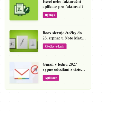
Excel nebo fakturační
aplikace pro fakturaci?
Byznys
Boox slevuje čtečky do
23. srpna: u Note Maxu
jde cena dolů o 138 eur
Čtečky e-knih
Gmail v lednu 2027
vypne odesílání z cizích
adres
Aplikace