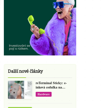
Další nové články
reTerminal Sticky: e-
inková cedulka na
ledničku, která přepíše
Hardware
váš hlas na vzkaz