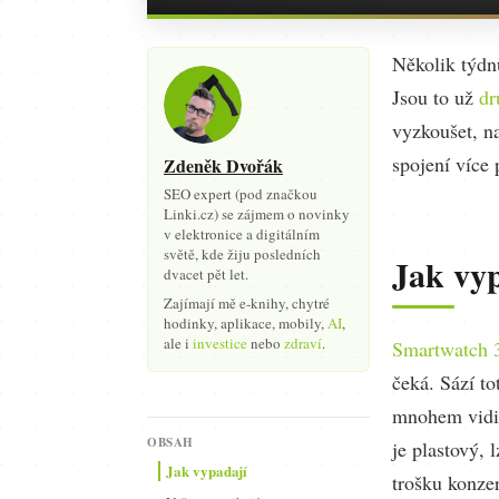
Několik týdn
Jsou to už
dr
vyzkoušet, n
spojení více
Zdeněk Dvořák
SEO expert (pod značkou
Linki.cz) se zájmem o novinky
v elektronice a digitálním
světě, kde žiju posledních
Jak vy
dvacet pět let.
Zajímají mě e-knihy, chytré
hodinky, aplikace, mobily,
AI
,
ale i
investice
nebo
zdraví
.
Smartwatch 
čeká. Sází to
mnohem vidit
OBSAH
je plastový, 
Jak vypadají
trošku konzer