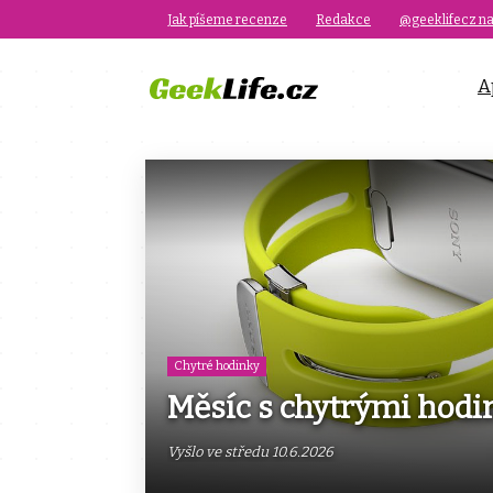
Jak píšeme recenze
Redakce
@geeklifecz na
A
Chytré hodinky
Měsíc s chytrými hod
Vyšlo ve středu 10.6.2026