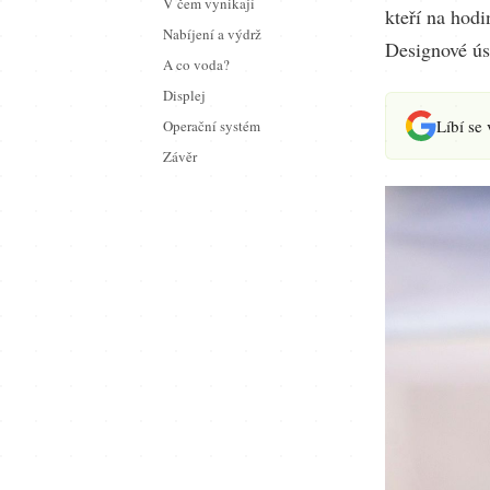
V čem vynikají
kteří na hodi
Nabíjení a výdrž
Designové ús
A co voda?
Displej
Líbí se
Operační systém
Závěr