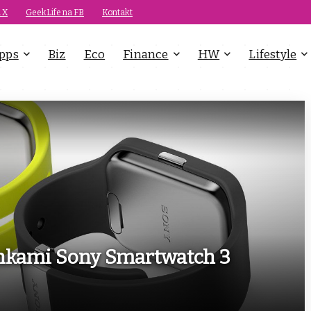
 X
GeekLife na FB
Kontakt
pps
Biz
Eco
Finance
HW
Lifestyle
inkami Sony Smartwatch 3