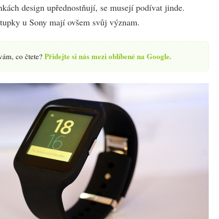
nkách design upřednostňují, se musejí podívat jinde.
tupky u Sony mají ovšem svůj význam.
Přidejte si nás mezi oblíbené na Google.
 vám, co čtete?