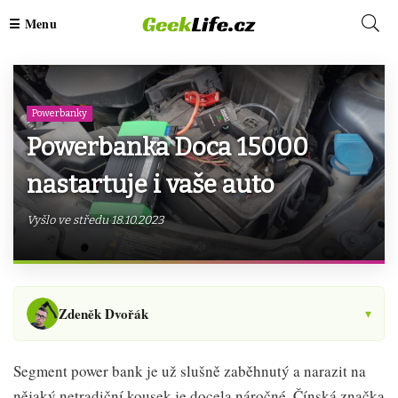
Powerbanky
Powerbanka Doca 15000
nastartuje i vaše auto
Vyšlo ve středu 18.10.2023
Zdeněk Dvořák
▾
Segment power bank je už slušně zaběhnutý a narazit na
nějaký netradiční kousek je docela náročné. Čínská značka