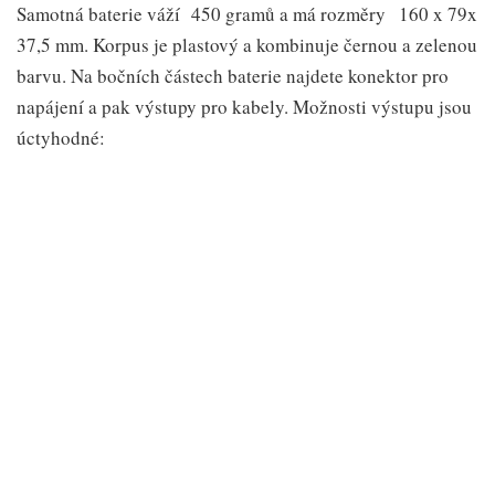
Samotná baterie váží 450 gramů a má rozměry 160 x 79x
37,5 mm. Korpus je plastový a kombinuje černou a zelenou
barvu. Na bočních částech baterie najdete konektor pro
napájení a pak výstupy pro kabely. Možnosti výstupu jsou
úctyhodné:
5V-2A
12V/16V/19V-3A
12V Startovač aut
Nechybí ani šoupátko pro zapnutí/vypnutí a tlačítko pro
spuštění nabíjení. Na čele pak uvidíte dvojici LED, k nimž
se dostanu níže.
Takovouto konfiguraci prostě běžně neuvidíte. I design si
nehraje na žádnou eleganci, je praktický a takový
kutilský
.